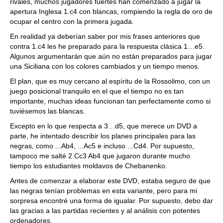
rivales, muchos jugadores fuertes han comenzado a jugar la
apertura Inglesa 1.c4 con blancas, rompiendo la regla de oro de
ocupar el centro con la primera jugada.
En realidad ya deberían saber por mis frases anteriores que
contra 1.c4 les he preparado para la respuesta clásica 1…e5.
Algunos argumentarán que aún no están preparados para jugar
una Siciliana con los colores cambiados y un tiempo menos.
El plan, que es muy cercano al espíritu de la Rossolimo, con un
juego posicional tranquilo en el que el tiempo no es tan
importante, muchas ideas funcionan tan perfectamente como si
tuviésemos las blancas.
Excepto en lo que respecta a 3…d5, que merece un DVD a
parte, he intentado describir los planes principales para las
negras, como ...Ab4, ...Ac5 e incluso ...Cd4. Por supuesto,
tampoco me salté 2.Cc3 Ab4 que jugaron durante mucho
tiempo los estudiantes moldavos de Chebanenko.
Antes de comenzar a elaborar este DVD, estaba seguro de que
las negras tenían problemas en esta variante, pero para mi
sorpresa encontré una forma de igualar. Por supuesto, debo dar
las gracias a las partidas recientes y al análisis con potentes
ordenadores.