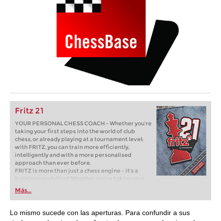
Fritz 21
YOUR PERSONAL CHESS COACH - Whether you’re
taking your first steps into the world of club
chess, or already playing at a tournament level:
with FRITZ, you can train more efficiently,
intelligently and with a more personalised
approach than ever before.
FRITZ is more than just a chess engine – it’s a
training revolution! Whether you’re taking your
first steps into the world of club chess, or already
Más...
playing at a tournament level: with FRITZ, you can
train more efficiently, intelligently and with a
more personalised approach than ever before.
Lo mismo sucede con las aperturas. Para confundir a sus