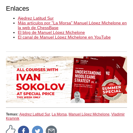
Enlaces
Ajedrez Latitud Sur
Más artículos por "La Morsa" Manuel López Michelone en
la web de ChessBase
El blog de Manuel López Michelone
El canal de Manuel López Michelone en YouTube
Temas:
Ajedrez Latitud Sur
,
La Morsa
,
Manuel López Michelone
,
Vladimir
Kramnik