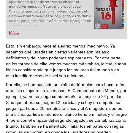
ajedrez particular de referencia en todo el
mundo. Aprenda, disfrute y mejore su juego.
Cualquier ajedrecista con ambiciones, desde el
Campeón del Mundo hasta los jugadores de club o
los amigos ajedrecistas aficionados, trabajan con
esta herramienta.
Más...
Esto, sin embargo, hace el ajedrez menos imaginativo. Ya
sabemos qué jugadas en ciertas variantes son malas o
deficientes y del cómo podemos explotar esto. Por otra parte,
en los torneos de elite vemos muchas más tablas, lo cual suena
lógico considerando que juegan los mejores del mundo y en
esto las diferencias de nivel son mínimas.
Por ello, se han buscado un sinfín de fórmulas para hacer más
atractivo el ajedrez a las masas. El Campeonato del Mundo, por
ejemplo, ya no se juega como antaño, al mejor de 24 partidas.
Sino que ahora se juegan 12 partidas y si hay un empate, se
juegan partidas a 25 minutos, a cinco y el Armagedon, que es
una última partida en donde el blanco tiene 5 minutos y el negro
4, pero con el empate del segundo jugador, se contabiliza como
triunfo. También se ha intentado limitar los empates con reglas
como las de “Sofía”, en donde los jugadores no pueden