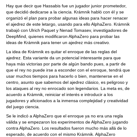
Hay que decir que Hassabis fue un jugador junior prometedor,
que decidió dedicarse a la ciencia. Krámnik habló con él y se
organizó el plan para probar algunas ideas para hacer renacer
el ajedrez de este letargo, usando para ello AlphaZero. Krámnik
trabajó con Ulrich Paquet y Nenad Tomasev, investigadores de
DeepMind, quienes modificaron AlphaZero para probar las
ideas de Krámnik para tener un ajedrez más creativo.
La idea de Krámnik es quitar el enroque de las reglas del
ajedrez. Esta variante da un potencial interesante para que
haya más victorias por parte de algún bando pues, a partir de
que el rey no puede irse a esconder con el enroque, tendrá que
usar muchos tiempos para hacerlo o bien, mantenerse en el
centro, asunto que sabemos del ajedrez clásico, es peligroso y
los ataques al rey no enrocado son legendarios. La meta es, de
acuerdo a Krámnik, reiniciar el interés e introducir a los
jugadores y aficionados a la inmensa complejidad y creatividad
del juego ciencia.
Se le indicó a AlphaZero que el enroque ya no era una regla
válida y se empezaron los experimentos de AlphaZero jugando
contra AlphaZero. Los resultados fueron mucho más allá de lo
esperado, de acuerdo con el mismo Krámnik. AlphaZero