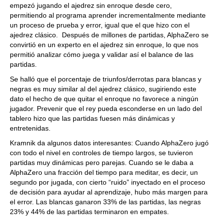
empezó jugando el ajedrez sin enroque desde cero,
permitiendo al programa aprender incrementalmente mediante
un proceso de prueba y error, igual que el que hizo con el
ajedrez clásico. Después de millones de partidas, AlphaZero se
convirtió en un experto en el ajedrez sin enroque, lo que nos
permitió analizar cómo juega y validar así el balance de las
partidas.
Se halló que el porcentaje de triunfos/derrotas para blancas y
negras es muy similar al del ajedrez clásico, sugiriendo este
dato el hecho de que quitar el enroque no favorece a ningún
jugador. Prevenir que el rey pueda esconderse en un lado del
tablero hizo que las partidas fuesen más dinámicas y
entretenidas.
Kramnik da algunos datos interesantes: Cuando AlphaZero jugó
con todo el nivel en controles de tiempo largos, se tuvieron
partidas muy dinámicas pero parejas. Cuando se le daba a
AlphaZero una fracción del tiempo para meditar, es decir, un
segundo por jugada, con cierto “ruido” inyectado en el proceso
de decisión para ayudar al aprendizaje, hubo más margen para
el error. Las blancas ganaron 33% de las partidas, las negras
23% y 44% de las partidas terminaron en empates.