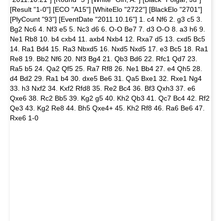
[Result "1-0"] [ECO "A15"] [WhiteElo "2722"] [BlackElo "2701"]
[PlyCount "93"] [EventDate "2011.10.16"] 1. c4 Nf6 2. g3 c5 3.
Bg2 Nc6 4. Nf3 e5 5. Nc3 d6 6. O-O Be7 7. d3 O-O 8. a3 h6 9.
Ne1 Rb8 10. b4 cxb4 11. axb4 Nxb4 12. Rxa7 d5 13. cxd5 Bc5
14. Ra1 Bd4 15. Ra3 Nbxd5 16. Nxd5 Nxd5 17. e3 Bc5 18. Ra1
Re8 19. Bb2 Nf6 20. Nf3 Bg4 21. Qb3 Bd6 22. Rfc1 Qd7 23.
Ra5 b5 24. Qa2 Qf5 25. Ra7 Rf8 26. Ne1 Bb4 27. e4 Qh5 28.
d4 Bd2 29. Ra1 b4 30. dxe5 Be6 31. Qa5 Bxe1 32. Rxe1 Ng4
33. h3 Nxf2 34. Kxf2 Rfd8 35. Re2 Bc4 36. Bf3 Qxh3 37. e6
Qxe6 38. Rc2 Bb5 39. Kg2 g5 40. Kh2 Qb3 41. Qc7 Bc4 42. Rf2
Qe3 43. Kg2 Re8 44. Bh5 Qxe4+ 45. Kh2 Rf8 46. Ra6 Be6 47.
Rxe6 1-0