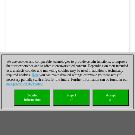
We use cookies and comparable technologies to provide certain functions, to improve
the user experience and to offer interest-oriented content. Depending on their intended
use, analysis cookies and marketing cookies may be used in addition to technically
required cookies.
Here
you can make detailed settings or revoke your consent (if
necessary partially) with effect for the future. Further information can be found in our
data protection declaration
.
Detailed
Reject
Accept
information
all
all