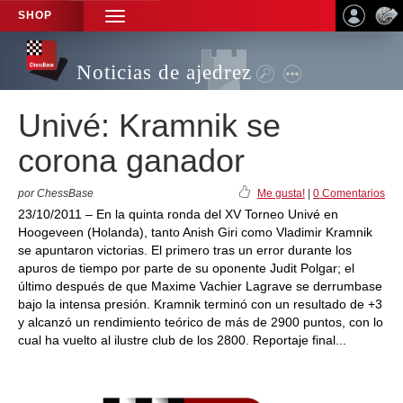
SHOP
TOGGLE
NAVIGATION
Noticias de ajedrez
Univé: Kramnik se
corona ganador
por ChessBase
Me gusta!
|
0 Comentarios
23/10/2011 – En la quinta ronda del XV Torneo Univé en
Hoogeveen (Holanda), tanto Anish Giri como Vladimir Kramnik
se apuntaron victorias. El primero tras un error durante los
apuros de tiempo por parte de su oponente Judit Polgar; el
último después de que Maxime Vachier Lagrave se derrumbase
bajo la intensa presión. Kramnik terminó con un resultado de +3
y alcanzó un rendimiento teórico de más de 2900 puntos, con lo
cual ha vuelto al ilustre club de los 2800. Reportaje final...