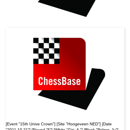
[Event "15th Unive Crown"] [Site "Hoogeveen NED"] [Date
"2011.10.21"] [Round "5"] [White "Giri, A."] [Black "Polgar, Ju"]