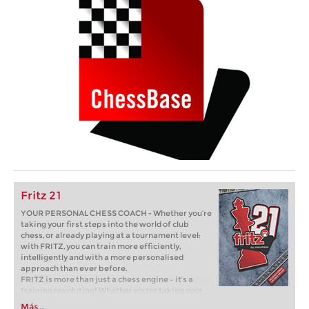
Fritz 21
YOUR PERSONAL CHESS COACH - Whether you’re
taking your first steps into the world of club
chess, or already playing at a tournament level:
with FRITZ, you can train more efficiently,
intelligently and with a more personalised
approach than ever before.
FRITZ is more than just a chess engine – it’s a
training revolution! Whether you’re taking your
first steps into the world of club chess, or already
Más...