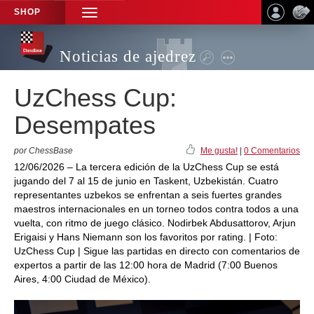
SHOP
TOGGLE
NAVIGATION
Noticias de ajedrez
UzChess Cup:
Desempates
por ChessBase
Me gusta!
|
0 Comentarios
12/06/2026 – La tercera edición de la UzChess Cup se está
jugando del 7 al 15 de junio en Taskent, Uzbekistán. Cuatro
representantes uzbekos se enfrentan a seis fuertes grandes
maestros internacionales en un torneo todos contra todos a una
vuelta, con ritmo de juego clásico. Nodirbek Abdusattorov, Arjun
Erigaisi y Hans Niemann son los favoritos por rating. | Foto:
UzChess Cup | Sigue las partidas en directo con comentarios de
expertos a partir de las 12:00 hora de Madrid (7:00 Buenos
Aires, 4:00 Ciudad de México).