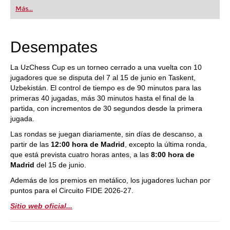
first steps into the world of club chess, or already
Más...
playing at a tournament level: with FRITZ, you can
train more efficiently, intelligently and with a
more personalised approach than ever before.
Desempates
La UzChess Cup es un torneo cerrado a una vuelta con 10
jugadores que se disputa del 7 al 15 de junio en Taskent,
Uzbekistán. El control de tiempo es de 90 minutos para las
primeras 40 jugadas, más 30 minutos hasta el final de la
partida, con incrementos de 30 segundos desde la primera
jugada.
Las rondas se juegan diariamente, sin días de descanso, a
partir de las
12:00 hora de Madrid
, excepto la última ronda,
que está prevista cuatro horas antes, a las
8:00 hora de
Madrid
del 15 de junio.
Además de los premios en metálico, los jugadores luchan por
puntos para el Circuito FIDE 2026-27.
Sitio web oficial...