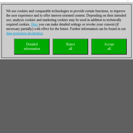
We use cookies and comparable technologies to provide certain functions, to improve
the user experience and to offer interest-oriented content. Depending on their intended
use, analysis cookies and marketing cookies may be used in addition to technically
required cookies.
Here
you can make detailed settings or revoke your consent (if
necessary partially) with effect for the future. Further information can be found in our
data protection declaration
.
Detailed
Reject
Accept
information
all
all