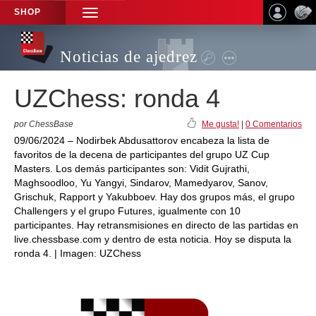
SHOP
TOGGLE
NAVIGATION
Noticias de ajedrez
UZChess: ronda 4
por ChessBase
Me gusta!
|
0 Comentarios
09/06/2024 – Nodirbek Abdusattorov encabeza la lista de
favoritos de la decena de participantes del grupo UZ Cup
Masters. Los demás participantes son: Vidit Gujrathi,
Maghsoodloo, Yu Yangyi, Sindarov, Mamedyarov, Sanov,
Grischuk, Rapport y Yakubboev. Hay dos grupos más, el grupo
Challengers y el grupo Futures, igualmente con 10
participantes. Hay retransmisiones en directo de las partidas en
live.chessbase.com y dentro de esta noticia. Hoy se disputa la
ronda 4. | Imagen: UZChess