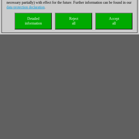
necessary partially) with effect for the future. Further information can be found in our
data protection declaration
.
Detailed
Reject
Accept
information
all
all
Todas las partidas del grupo Masters
disputadas hasta ahora