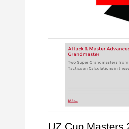
Attack & Master Advanced 
Grandmaster
Two Super Grandmasters from In
Tactics an Calculations in thes
Más...
UZ Cup Masters 