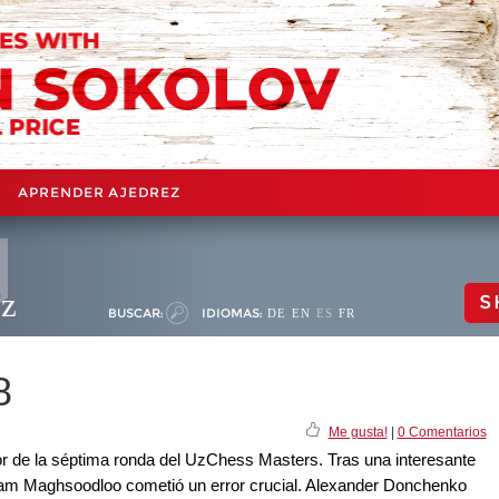
APRENDER AJEDREZ
ez
S
BUSCAR:
IDIOMAS:
DE
EN
ES
FR
8
Me gusta!
|
0 Comentarios
or de la séptima ronda del UzChess Masters. Tras una interesante
arham Maghsoodloo cometió un error crucial. Alexander Donchenko