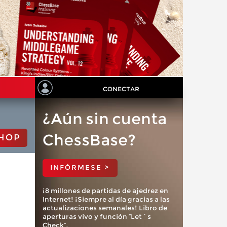
CONECTAR
¿Aún sin cuenta
ChessBase?
HOP
INFÓRMESE >
¡8 millones de partidas de ajedrez en
Internet! ¡Siempre al día gracias a las
actualizaciones semanales! Libro de
aperturas vivo y función “Let´s
Check”.