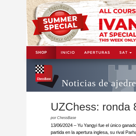
INICIO
APERTURAS
SAT
SHOP
Noticias de ajedr
UZChess: ronda 
por ChessBase
13/06/2024 – Yu Yangyi fue el único ganad
partida en la apertura inglesa, su rival P