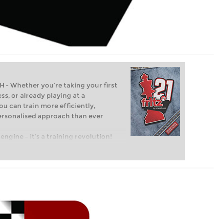
Whether you’re taking your first
ss, or already playing at a
ou can train more efficiently,
personalised approach than ever
engine – it’s a training revolution!
t steps into the world of club chess,
ent level: with FRITZ, you can train
 and with a more personalised