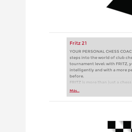
Fritz 21
YOUR PERSONAL CHESS COACH - 
steps into the world of club che
tournament level: with FRITZ, y
intelligently and with a more 
before.
FRITZ is more than just a chess 
Whether you’re taking your firs
Más...
or already playing at a tournam
more efficiently, intelligently
approach than ever before.