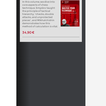
In this volume, we dive into
core aspects of chess
technique. Smyslov taught
the principle of tactical
hierarchy, “checks, double
attacks, and unprotected
pieces”, and Mikhalchishin
demonstrates how this
method of calculation is vital.
34,90 €