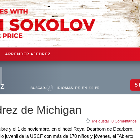
APRENDER AJEDREZ
ez
S
BUSCAR:
IDIOMAS:
DE
EN
ES
FR
drez de Michigan
Me gusta!
|
0 Comentarios
tubre y el 1 de noviembre, en el hotel Royal Dearborn de Dearborn.
mio juvenil de la USCF con más de 170 niños y jóvenes, el "Abierto