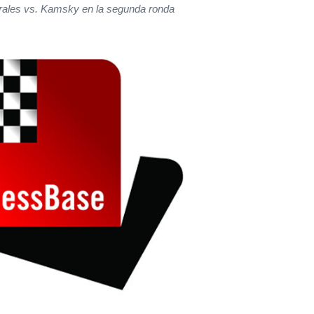
rrales vs. Kamsky en la segunda ronda