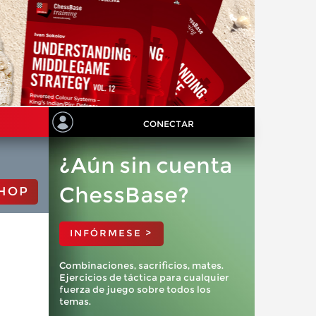
CONECTAR
¿Aún sin cuenta
ChessBase?
HOP
INFÓRMESE >
Combinaciones, sacrificios, mates.
Ejercicios de táctica para cualquier
fuerza de juego sobre todos los
temas.