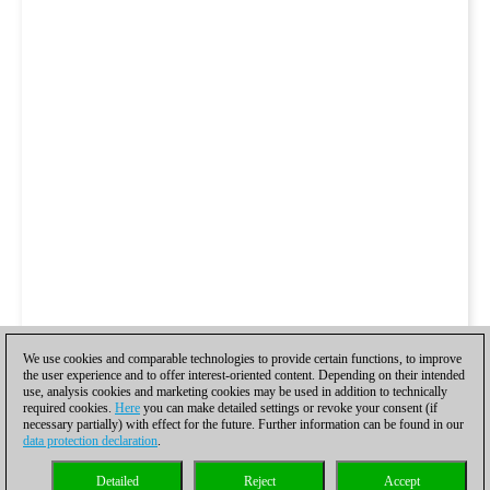
We use cookies and comparable technologies to provide certain functions, to improve
the user experience and to offer interest-oriented content. Depending on their intended
use, analysis cookies and marketing cookies may be used in addition to technically
required cookies.
Here
you can make detailed settings or revoke your consent (if
necessary partially) with effect for the future. Further information can be found in our
data protection declaration
.
Detailed
Reject
Accept