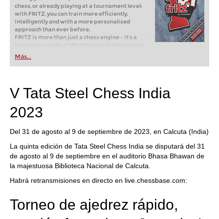
chess, or already playing at a tournament level:
with FRITZ, you can train more efficiently,
intelligently and with a more personalised
approach than ever before.
FRITZ is more than just a chess engine – it’s a
training revolution! Whether you’re taking your
first steps into the world of club chess, or already
Más...
playing at a tournament level: with FRITZ, you can
train more efficiently, intelligently and with a
more personalised approach than ever before.
V Tata Steel Chess India
2023
Del 31 de agosto al 9 de septiembre de 2023, en Calcuta (India)
La quinta edición de Tata Steel Chess India se disputará del 31
de agosto al 9 de septiembre en el auditorio Bhasa Bhawan de
la majestuosa Biblioteca Nacional de Calcuta.
Habrá retransmisiones en directo en live.chessbase.com:
Torneo de ajedrez rápido,