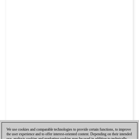
We use cookies and comparable technologies to provide certain functions, to improve
the user experience and to offer interest-oriented content. Depending on their intended
use, analysis cookies and marketing cookies may be used in addition to technically