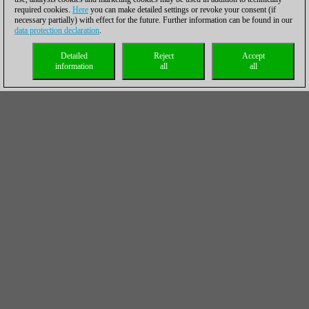
required cookies.
Here
you can make detailed settings or revoke your consent (if
necessary partially) with effect for the future. Further information can be found in our
data protection declaration
.
Detailed
Reject
Accept
information
all
all