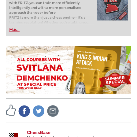
with FRITZ, you can train more efficiently,
intelligently and with a more personalised
approach than ever before.
FRITZ is more than just a chess engine – it’s a
training revolution! Whether you’re taking your
first steps into the world of club chess, or already
Más...
playing at a tournament level: with FRITZ, you can
train more efficiently, intelligently and with a
more personalised approach than ever before.
ChessBase