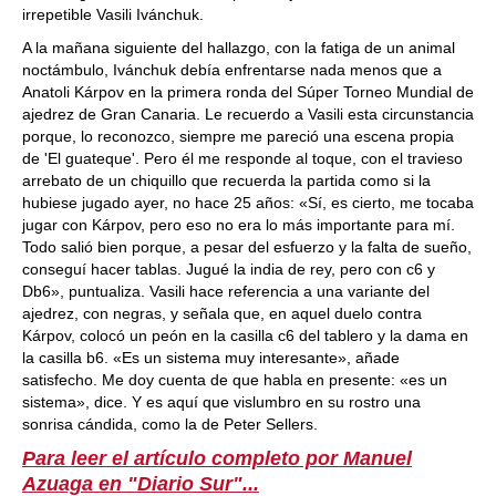
irrepetible Vasili Ivánchuk.
A la mañana siguiente del hallazgo, con la fatiga de un animal
noctámbulo, Ivánchuk debía enfrentarse nada menos que a
Anatoli Kárpov en la primera ronda del Súper Torneo Mundial de
ajedrez de Gran Canaria. Le recuerdo a Vasili esta circunstancia
porque, lo reconozco, siempre me pareció una escena propia
de 'El guateque'. Pero él me responde al toque, con el travieso
arrebato de un chiquillo que recuerda la partida como si la
hubiese jugado ayer, no hace 25 años: «Sí, es cierto, me tocaba
jugar con Kárpov, pero eso no era lo más importante para mí.
Todo salió bien porque, a pesar del esfuerzo y la falta de sueño,
conseguí hacer tablas. Jugué la india de rey, pero con c6 y
Db6», puntualiza. Vasili hace referencia a una variante del
ajedrez, con negras, y señala que, en aquel duelo contra
Kárpov, colocó un peón en la casilla c6 del tablero y la dama en
la casilla b6. «Es un sistema muy interesante», añade
satisfecho. Me doy cuenta de que habla en presente: «es un
sistema», dice. Y es aquí que vislumbro en su rostro una
sonrisa cándida, como la de Peter Sellers.
Para leer el artículo completo por Manuel
Azuaga en "Diario Sur"...