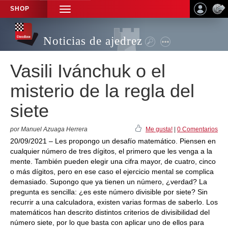
SHOP
TOGGLE
NAVIGATION
Noticias de ajedrez
Vasili Ivánchuk o el
misterio de la regla del
siete
por Manuel Azuaga Herrera
Me gusta!
|
0 Comentarios
20/09/2021 – Les propongo un desafío matemático. Piensen en
cualquier número de tres dígitos, el primero que les venga a la
mente. También pueden elegir una cifra mayor, de cuatro, cinco
o más dígitos, pero en ese caso el ejercicio mental se complica
demasiado. Supongo que ya tienen un número, ¿verdad? La
pregunta es sencilla: ¿es este número divisible por siete? Sin
recurrir a una calculadora, existen varias formas de saberlo. Los
matemáticos han descrito distintos criterios de divisibilidad del
número siete, por lo que basta con aplicar uno de ellos para