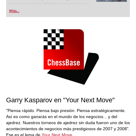
training revolution! Whether you’re taking your
first steps into the world of club chess, or already
Más...
playing at a tournament level: with FRITZ, you can
train more efficiently, intelligently and with a
more personalised approach than ever before.
Garry Kasparov en "Your Next Move"
"Piensa rápido. Piensa bajo presión. Piensa estratégicamente.
Así es como ganarás en el mundo de los negocios... y del
ajedrez. Nuestros torneos de ajedrez sin duda fueron uno de los
acontecimientos de negocios más prestigiosos de 2007 y 2008".
Ese es el lema de
Your Next Move
.