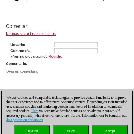
Comentar
Normas sobre los comentarios
Usuario
Contraseña
¿Aún no eres usuario?
Registro
Comentario
We use cookies and comparable technologies to provide certain functions, to improve
the user experience and to offer interest-oriented content. Depending on their intended
use, analysis cookies and marketing cookies may be used in addition to technically
required cookies.
Here
you can make detailed settings or revoke your consent (if
necessary partially) with effect for the future. Further information can be found in our
data protection declaration
.
Política de privacidad
|
Pie de imprenta
|
Para contactar
|
Cookies Management
|
Detailed
Reject
Accept