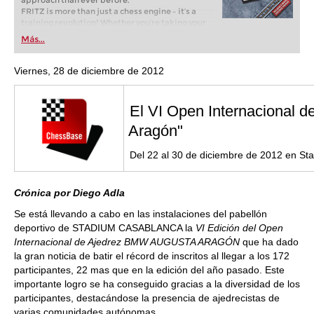
approach than ever before.
FRITZ is more than just a chess engine – it’s a
training revolution! Whether you’re taking your
first steps into the world of club chess, or already
Más...
playing at a tournament level: with FRITZ, you can
train more efficiently, intelligently and with a
more personalised approach than ever before.
Viernes, 28 de diciembre de 2012
El VI Open Internacional 
Aragón"
Del 22 al 30 de diciembre de 2012 en S
Crónica por Diego Adla
Se está llevando a cabo en las instalaciones del pabellón
deportivo de STADIUM CASABLANCA la
VI Edición del Open
Internacional de Ajedrez BMW AUGUSTA ARAGÓN
que ha dado
la gran noticia de batir el récord de inscritos al llegar a los 172
participantes, 22 mas que en la edición del año pasado. Este
importante logro se ha conseguido gracias a la diversidad de los
participantes, destacándose la presencia de ajedrecistas de
varias comunidades autónomas.