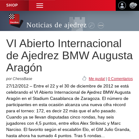
SHOP
TOGGLE
NAVIGATION
Noticias de ajedrez
VI Abierto Internacional
de Ajedrez BMW Augusta
Aragón
por ChessBase
Me gusta!
|
0 Comentarios
27/12/2012 – Entre el 22 y el 30 de diciembre de 2012 se está
celebrando el VI Abierto Internacional de Ajedrez BMW Augusta
Aragón en el Stadium Casablanca de Zaragoza. El número de
participantes en esta ocasión alcanza una nueva cifra récord
para el torneo: 172, es decir 22 más que el año pasado.
Cuando ya se llevan disputadas cinco rondas, hay seis
jugadores con 4,5 puntos, entre ellos Alex Strikovic y Marc
Narciso. El favorito según el escalafón Elo, el GM Julio Granda,
hasta ahora ha sumado 4 puntos. Tras 5 rondas...