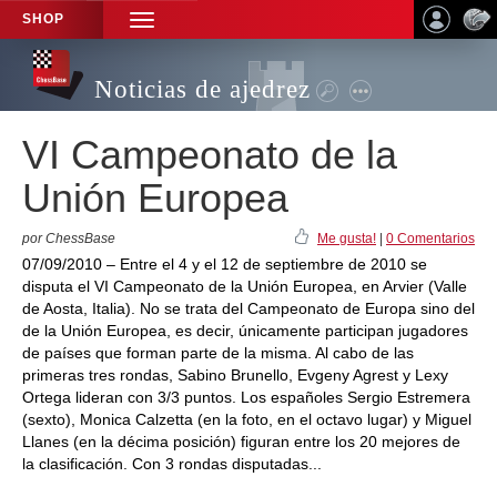
SHOP
TOGGLE
NAVIGATION
Noticias de ajedrez
VI Campeonato de la
Unión Europea
por ChessBase
Me gusta!
|
0 Comentarios
07/09/2010 – Entre el 4 y el 12 de septiembre de 2010 se
disputa el VI Campeonato de la Unión Europea, en Arvier (Valle
de Aosta, Italia). No se trata del Campeonato de Europa sino del
de la Unión Europea, es decir, únicamente participan jugadores
de países que forman parte de la misma. Al cabo de las
primeras tres rondas, Sabino Brunello, Evgeny Agrest y Lexy
Ortega lideran con 3/3 puntos. Los españoles Sergio Estremera
(sexto), Monica Calzetta (en la foto, en el octavo lugar) y Miguel
Llanes (en la décima posición) figuran entre los 20 mejores de
la clasificación. Con 3 rondas disputadas...