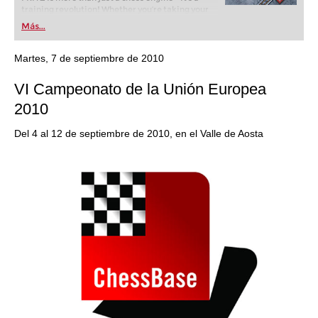
training revolution! Whether you’re taking your
first steps into the world of club chess, or already
Más...
playing at a tournament level: with FRITZ, you can
train more efficiently, intelligently and with a
more personalised approach than ever before.
Martes, 7 de septiembre de 2010
VI Campeonato de la Unión Europea
2010
Del 4 al 12 de septiembre de 2010, en el Valle de Aosta