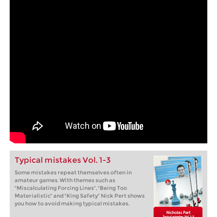
Typical mistakes Vol. 1-3
Some mistakes repeat themselves often in
amateur games. With themes such as
"Miscalculating Forcing Lines", "Being Too
Materialistic" and "King Safety" Nick Pert shows
you how to avoid making typical mistakes.