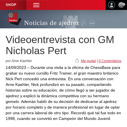
SHOP
TOGGLE
NAVIGATION
Noticias de ajedrez
Videoentrevista con GM
Nicholas Pert
por Arne Kaehler
Me gusta!
|
0 Comentarios
14/09/2023 – Durante una visita a la oficina de ChessBase para
grabar su nuevo cursillo Fritz Trainer, el gran maestro británico
Nick Pert concedió una entrevista. En una conversación con
Arne Kaehler, Nick profundizó en su pasado, compartiendo
historias sobre su educación, de cómo llegó a ser jugador de
ajedrez y explicó la dinámica competitiva con su hermano
gemelo. Además habló de su decisión de dedicarse al ajedrez
por horario completo y de manera profesional en lugar de optar
por una carrera laboral de otro tipo. Recordó qué tal fue todo en
1998, cuando se convirtió en Campeón del Mundo Juvenil.