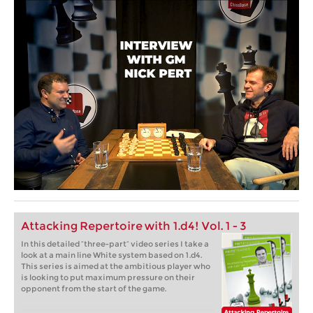
Attacking Repertoire with 1.d4! Vol. 1 - 3
In this detailed “three-part” video series I take a
look at a main line White system based on 1.d4.
This series is aimed at the ambitious player who
is looking to put maximum pressure on their
opponent from the start of the game.