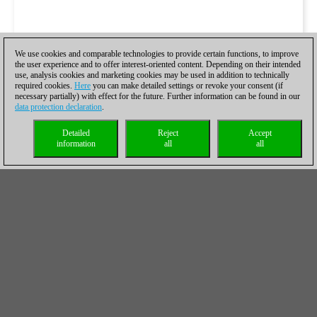
We use cookies and comparable technologies to provide certain functions, to improve
the user experience and to offer interest-oriented content. Depending on their intended
use, analysis cookies and marketing cookies may be used in addition to technically
required cookies.
Here
you can make detailed settings or revoke your consent (if
necessary partially) with effect for the future. Further information can be found in our
data protection declaration
.
Detailed
Reject
Accept
information
all
all