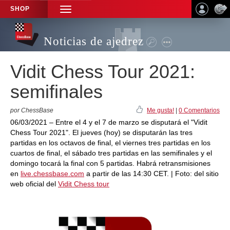
SHOP
TOGGLE
NAVIGATION
Noticias de ajedrez
Vidit Chess Tour 2021:
semifinales
por ChessBase
Me gusta!
|
0 Comentarios
06/03/2021 – Entre el 4 y el 7 de marzo se disputará el "Vidit
Chess Tour 2021". El jueves (hoy) se disputarán las tres
partidas en los octavos de final, el viernes tres partidas en los
cuartos de final, el sábado tres partidas en las semifinales y el
domingo tocará la final con 5 partidas. Habrá retransmisiones
en
live.chessbase.com
a partir de las 14:30 CET. | Foto: del sitio
web oficial del
Vidit Chess tour