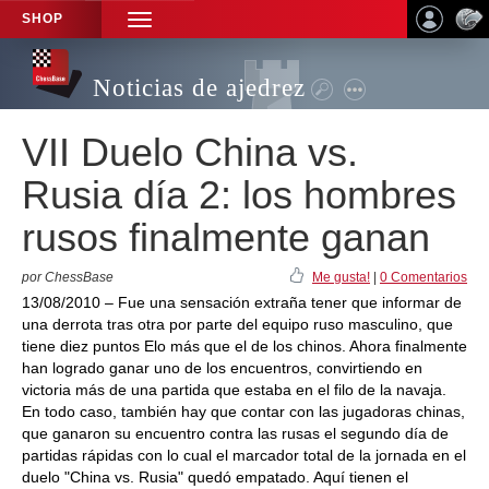
SHOP
TOGGLE
NAVIGATION
Noticias de ajedrez
VII Duelo China vs.
Rusia día 2: los hombres
rusos finalmente ganan
por ChessBase
Me gusta!
|
0 Comentarios
13/08/2010 – Fue una sensación extraña tener que informar de
una derrota tras otra por parte del equipo ruso masculino, que
tiene diez puntos Elo más que el de los chinos. Ahora finalmente
han logrado ganar uno de los encuentros, convirtiendo en
victoria más de una partida que estaba en el filo de la navaja.
En todo caso, también hay que contar con las jugadoras chinas,
que ganaron su encuentro contra las rusas el segundo día de
partidas rápidas con lo cual el marcador total de la jornada en el
duelo "China vs. Rusia" quedó empatado. Aquí tienen el