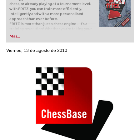
chess, or already playing at a tournament level:
with FRITZ, you can train more efficiently,
intelligently and with a more personalised
approach than ever before.
FRITZ is more than just a chess engine – it’s a
training revolution! Whether you’re taking your
first steps into the world of club chess, or already
Más...
playing at a tournament level: with FRITZ, you can
train more efficiently, intelligently and with a
more personalised approach than ever before.
Viernes, 13 de agosto de 2010