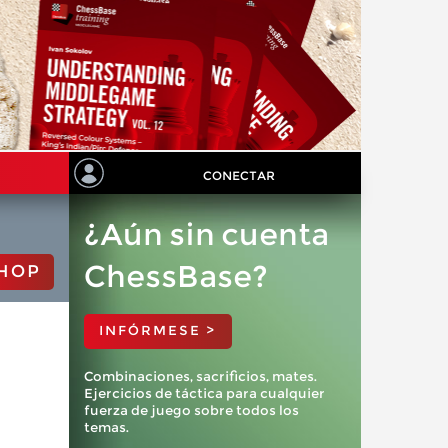
CONECTAR
¿Aún sin cuenta
ChessBase?
HOP
INFÓRMESE >
Combinaciones, sacrificios, mates.
Ejercicios de táctica para cualquier
fuerza de juego sobre todos los
temas.