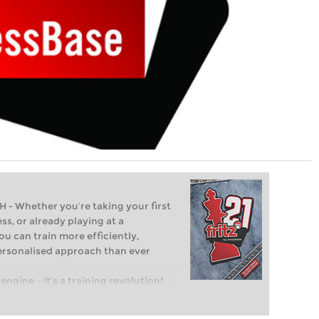
Whether you’re taking your first
ss, or already playing at a
ou can train more efficiently,
personalised approach than ever
engine – it’s a training revolution!
t steps into the world of club chess,
ent level: with FRITZ, you can train