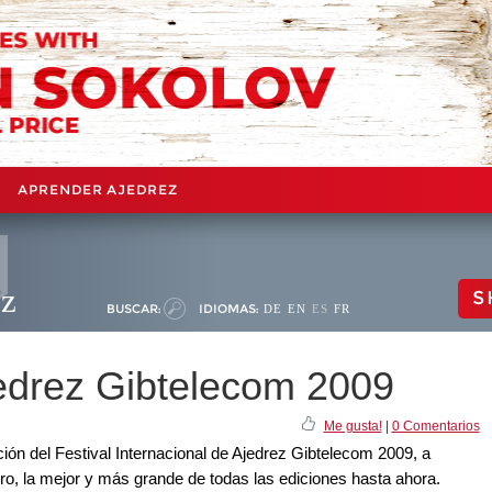
APRENDER AJEDREZ
ez
S
BUSCAR:
IDIOMAS:
DE
EN
ES
FR
jedrez Gibtelecom 2009
Me gusta!
|
0 Comentarios
ón del Festival Internacional de Ajedrez Gibtelecom 2009, a
rero, la mejor y más grande de todas las ediciones hasta ahora.