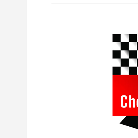
more efficiently, intelligently
approach than ever before.