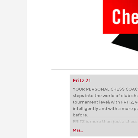
Fritz 21
YOUR PERSONAL CHESS COACH - 
steps into the world of club che
tournament level: with FRITZ, y
intelligently and with a more 
before.
FRITZ is more than just a chess 
Whether you’re taking your firs
Más...
or already playing at a tournam