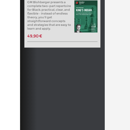
GM Blohberger presents a
complete two-part repertoire
for Black: practical, clear, and
flexible – instead of endless
theory, you’ll get
straightforward concepts
and strategies that are easy to
learn and apply.
49,90 €