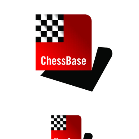
train more efficiently, intelligently and with a
more personalised approach than ever before.