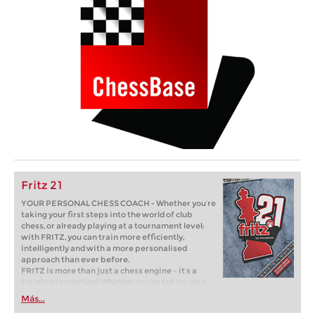
Fritz 21
YOUR PERSONAL CHESS COACH - Whether you’re
taking your first steps into the world of club
chess, or already playing at a tournament level:
with FRITZ, you can train more efficiently,
intelligently and with a more personalised
approach than ever before.
FRITZ is more than just a chess engine – it’s a
training revolution! Whether you’re taking your
first steps into the world of club chess, or already
Más...
playing at a tournament level: with FRITZ, you can