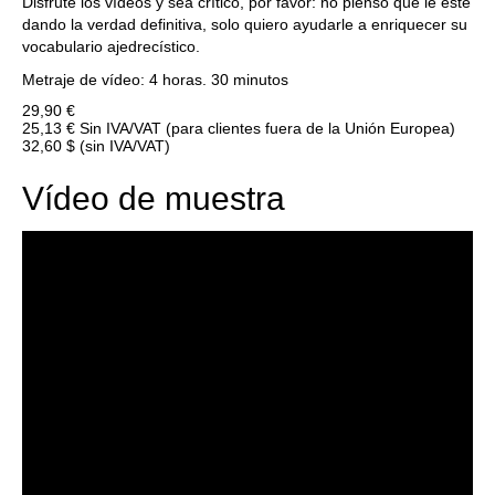
Disfrute los vídeos y sea crítico, por favor: no pienso que le esté
dando la verdad definitiva, solo quiero ayudarle a enriquecer su
vocabulario ajedrecístico.
Metraje de vídeo: 4 horas. 30 minutos
29,90 €
25,13 €
Sin IVA/VAT (para clientes fuera de la Unión Europea)
32,60 $
(sin IVA/VAT)
Vídeo de muestra