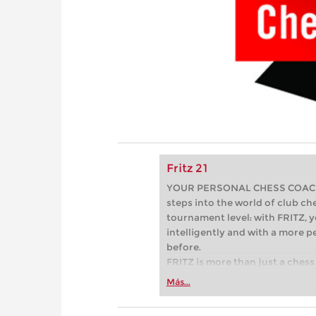
Fritz 21
YOUR PERSONAL CHESS COACH - 
steps into the world of club che
tournament level: with FRITZ, y
intelligently and with a more 
before.
FRITZ is more than just a chess 
Whether you’re taking your firs
Más...
or already playing at a tournam
more efficiently, intelligently