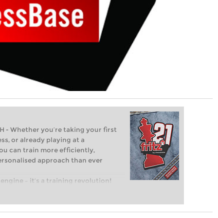
Whether you’re taking your first
ss, or already playing at a
ou can train more efficiently,
personalised approach than ever
engine – it’s a training revolution!
t steps into the world of club chess,
ent level: with FRITZ, you can train
 and with a more personalised