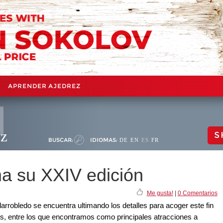
APRENDER AJEDREZ
ez
S
BUSCAR:
IDIOMAS:
DE
EN
ES
FR
ima su XXIV edición
Me gusta!
|
0 Comentarios
larrobledo se encuentra ultimando los detalles para acoger este fin
, entre los que encontramos como principales atracciones a