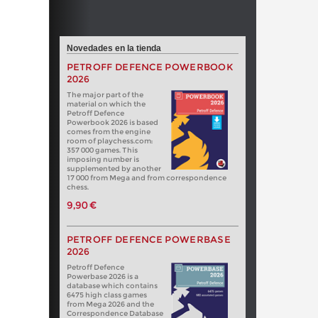
Novedades en la tienda
PETROFF DEFENCE POWERBOOK
2026
The major part of the
material on which the
Petroff Defence
Powerbook 2026 is based
comes from the engine
room of playchess.com:
357 000 games. This
imposing number is
supplemented by another
17 000 from Mega and from correspondence
chess.
9,90 €
PETROFF DEFENCE POWERBASE
2026
Petroff Defence
Powerbase 2026 is a
database which contains
6475 high class games
from Mega 2026 and the
Correspondence Database