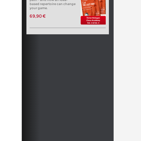
based repertoire can change
your game.
69,90 €