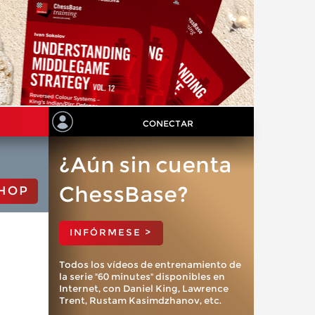
CONECTAR
¿Aún sin cuenta
ChessBase?
HOP
INFÓRMESE >
Todos los vídeos de entrenamiento de
la serie "60 minutes" disponibles en
Internet, con Daniel King, Lawrence
Trent, Rustam Kasimdzhanov, etc.