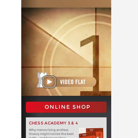
ONLINE SHOP
CHESS ACADEMY 3 & 4
Why memorising endless
theory might not be the best
path - and how an idea-