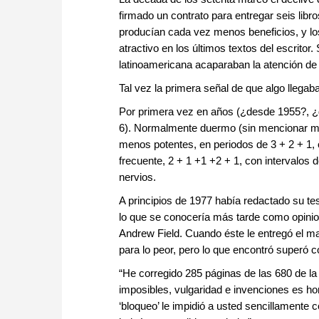
firmado un contrato para entregar seis li
producían cada vez menos beneficios, y los
atractivo en los últimos textos del escritor
latinoamericana acaparaban la atención de 
Tal vez la primera señal de que algo llegaba
Por primera vez en años (¿desde 1955?, ¿
6). Normalmente duermo (sin mencionar mis
menos potentes, en periodos de 3 + 2 + 1, o
frecuente, 2 + 1 +1 +2 + 1, con intervalos 
nervios.
A principios de 1977 había redactado su te
lo que se conocería más tarde como opini
Andrew Field. Cuando éste le entregó el ma
para lo peor, pero lo que encontró superó 
“He corregido 285 páginas de las 680 de la
imposibles, vulgaridad e invenciones es hor
‘bloqueo’ le impidió a usted sencillamente