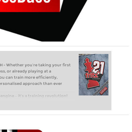
Whether you’re taking your first
ss, or already playing at a
ou can train more efficiently,
personalised approach than ever
engine – it’s a training revolution!
t steps into the world of club chess,
ent level: with FRITZ, you can train
 and with a more personalised