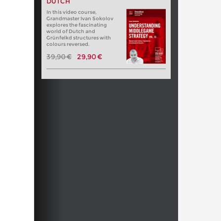
DUTCH
In this video course,
Grandmaster Ivan Sokolov
explores the fascinating
world of Dutch and
Grünfelkd structures with
colours reversed.
39,90 €
29,90 €