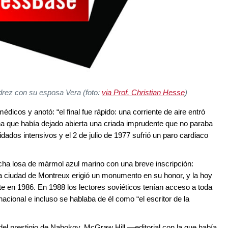
drez con su esposa Vera (foto:
via Prof. Christian Hesse
)
médicos y anotó: “el final fue rápido: una corriente de aire entró
na que había dejado abierta una criada imprudente que no paraba
uidados intensivos y el 2 de julio de 1977 sufrió un paro cardiaco
ha losa de mármol azul marino con una breve inscripción:
La ciudad de Montreux erigió un monumento en su honor, y la hoy
te en 1986. En 1988 los lectores soviéticos tenían acceso a toda
 nacional e incluso se hablaba de él como “el escritor de la
del prestigio de Nabokov. McGraw Hill —editorial con la que había