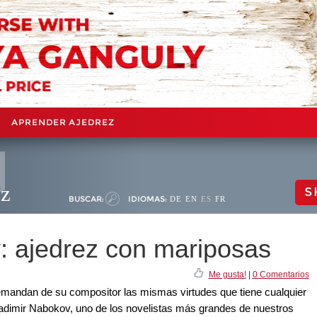
APRENDER AJEDREZ
ez
S
BUSCAR:
IDIOMAS:
DE
EN
ES
FR
: ajedrez con mariposas
Me gusta!
|
0 Comentarios
emandan de su compositor las mismas virtudes que tiene cualquier
Vladimir Nabokov, uno de los novelistas más grandes de nuestros