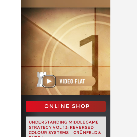
ONLINE SHOP
UNDERSTANDING MIDDLEGAME
STRATEGY VOL 13: REVERSED
COLOUR SYSTEMS – GRÜNFELD &