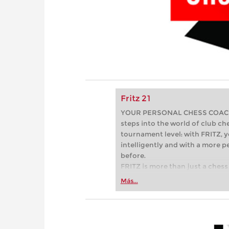
Fritz 21
YOUR PERSONAL CHESS COACH - 
steps into the world of club che
tournament level: with FRITZ, y
intelligently and with a more 
before.
FRITZ is more than just a chess 
Whether you’re taking your firs
Más...
or already playing at a tournam
more efficiently, intelligently
approach than ever before.