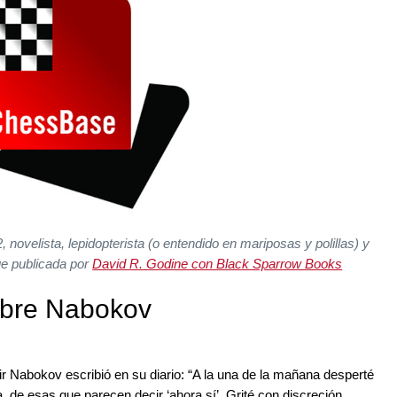
novelista, lepidopterista (o entendido en mariposas y polillas) y
fue publicada por
David R. Godine con Black Sparrow Books
sobre Nabokov
r Nabokov escribió en su diario: “A la una de la mañana desperté
, de esas que parecen decir ‘ahora sí’. Grité con discreción,