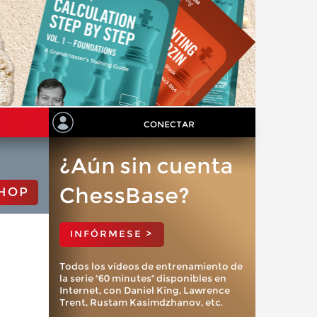
CONECTAR
¿Aún sin cuenta
ChessBase?
HOP
INFÓRMESE >
Todos los vídeos de entrenamiento de
la serie "60 minutes" disponibles en
Internet, con Daniel King, Lawrence
Trent, Rustam Kasimdzhanov, etc.