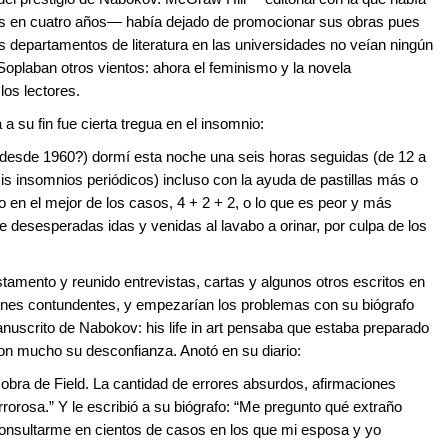
bros en cuatro años— había dejado de promocionar sus obras pues
 departamentos de literatura en las universidades no veían ningún
. Soplaban otros vientos: ahora el feminismo y la novela
los lectores.
 a su fin fue cierta tregua en el insomnio:
desde 1960?) dormí esta noche una seis horas seguidas (de 12 a
 insomnios periódicos) incluso con la ayuda de pastillas más o
 en el mejor de los casos, 4 + 2 + 2, o lo que es peor y más
de desesperadas idas y venidas al lavabo a orinar, por culpa de los
stamento y reunido entrevistas, cartas y algunos otros escritos en
ones contundentes, y empezarían los problemas con su biógrafo
nuscrito de Nabokov: his life in art pensaba que estaba preparado
con mucho su desconfianza. Anotó en su diario:
 obra de Field. La cantidad de errores absurdos, afirmaciones
rorosa.” Y le escribió a su biógrafo: “Me pregunto qué extraño
 consultarme en cientos de casos en los que mi esposa y yo