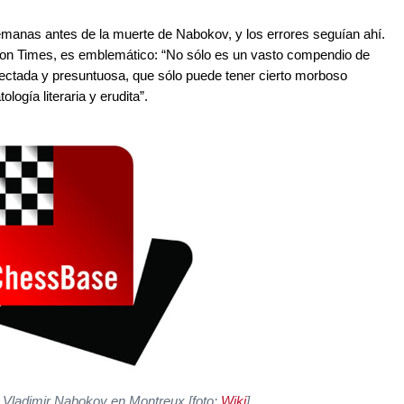
semanas antes de la muerte de Nabokov, y los errores seguían ahí.
ton Times, es emblemático: “No sólo es un vasto compendio de
fectada y presuntuosa, que sólo puede tener cierto morboso
logía literaria y erudita”.
Vladimir Nabokov en Montreux [foto:
Wiki
]