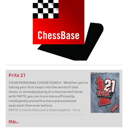
Fritz 21
YOUR PERSONAL CHESS COACH - Whether you’re
taking your first steps into the world of club
chess, or already playing at a tournament level:
with FRITZ, you can train more efficiently,
intelligently and with a more personalised
approach than ever before.
FRITZ is more than just a chess engine – it’s a
training revolution! Whether you’re taking your
first steps into the world of club chess, or already
Más...
playing at a tournament level: with FRITZ, you can