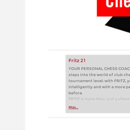
Fritz 21
YOUR PERSONAL CHESS COACH - 
steps into the world of club che
tournament level: with FRITZ, y
intelligently and with a more 
before.
FRITZ is more than just a chess 
Whether you’re taking your firs
Más...
or already playing at a tournam
more efficiently, intelligently
approach than ever before.