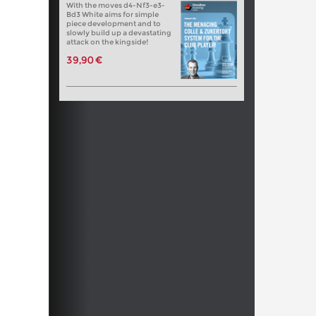
With the moves d4-Nf3-e3-
Bd3 White aims for simple
piece development and to
slowly build up a devastating
attack on the kingside!
39,90 €