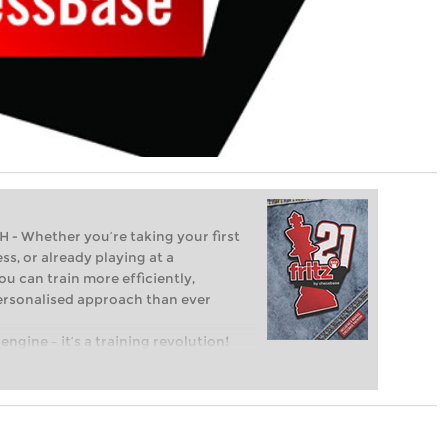
Whether you’re taking your first
ss, or already playing at a
ou can train more efficiently,
personalised approach than ever
engine – it’s a training revolution!
t steps into the world of club chess,
ent level: with FRITZ, you can train
 and with a more personalised