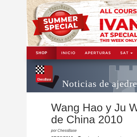
INICIO
APERTURAS
SAT
SHOP
Noticias de ajedr
Wang Hao y Ju W
de China 2010
por ChessBase