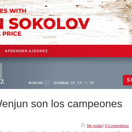
APRENDER AJEDREZ
ez
S
BUSCAR:
IDIOMAS:
DE
EN
ES
FR
enjun son los campeones
Me gusta!
|
0 Comentarios