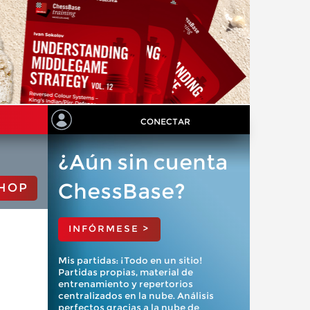
CONECTAR
¿Aún sin cuenta
ChessBase?
HOP
INFÓRMESE >
Mis partidas: ¡Todo en un sitio!
Partidas propias, material de
entrenamiento y repertorios
centralizados en la nube. Análisis
perfectos gracias a la nube de