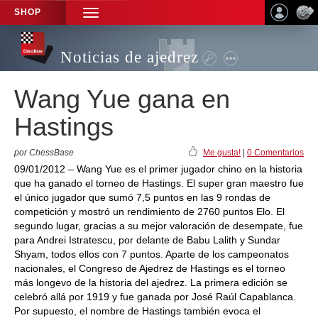
SHOP
TOGGLE
NAVIGATION
Noticias de ajedrez
Wang Yue gana en
Hastings
por ChessBase
Me gusta!
|
0 Comentarios
09/01/2012 – Wang Yue es el primer jugador chino en la historia
que ha ganado el torneo de Hastings. El super gran maestro fue
el único jugador que sumó 7,5 puntos en las 9 rondas de
competición y mostró un rendimiento de 2760 puntos Elo. El
segundo lugar, gracias a su mejor valoración de desempate, fue
para Andrei Istratescu, por delante de Babu Lalith y Sundar
Shyam, todos ellos con 7 puntos. Aparte de los campeonatos
nacionales, el Congreso de Ajedrez de Hastings es el torneo
más longevo de la historia del ajedrez. La primera edición se
celebró allá por 1919 y fue ganada por José Raúl Capablanca.
Por supuesto, el nombre de Hastings también evoca el