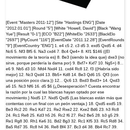
[Event "Masters 2011-12"] [Site "Hastings ENG"] [Date
"2012.01.01"] [Round "5"] [White "Howell, David"] [Black "Wang
Yue"] [Result "0-1"] [ECO "B22"] [WhiteElo "2633"] [BlackElo
"2697"] [PlyCount "116"] [EventDate "2011.12.28"] [EventRounds
"9"] [EventCountry "ENG"] 1. e4 c5 2. c3 d5 3. exd5 Qxd5 4. d4
Nc6 5. Nf3 Bf5 6. Na3 cxd4 7. Bc4 Qe4+ 8. Kf1 $146 ({El
movimiento de la teoría es} 8. Be3 {siendo la idea que} dxe3 {no
sirve, porque perdería la dama por} 9. Bxf7+ Kxf7 10. Ng5+) 8...
e6 9. Nb5 d3 10. Nfd4 Nxd4 11. cxd4 Rc8 12. f3 ({Habría sido
mejor} 12. Nc3 Qxd4 13. Bb5+ Kd8 14. Be3 Qd6 15. Qf3 {con
una posición poco clara.}) 12... Qc6 13. Bxd3 Bxd3+ 14. Qxd3
a6 15. Nc3 Nf6 16. d5 $6 {¿Desesperación? Cuesta encontrar
la razón por la cual las blancas hayan optado por ese
movimiento.} Nxd5 17. Nxd5 Qxd5 {Las blancas están más que
contentas con un final con un peón ventaja.} 18. Qxd5 exd5 19.
Be3 Rc2 20. Re1 Kd7 21. Re2 Rxe2 22. Kxe2 Bd6 23. h3 Rc8
24. Rc1 Re8 25. Kd3 h5 26. Rc2 f6 27. Re2 Be5 28. b3 g5 29.
Re1 Rg8 30. Rh1 Ke6 31. Bd2 Bg3 32. Rc1 Kf5 33. Rc5 Rd8 34.
Ba5 Rd7 35. Rc8 h4 36. Re8 Bf4 37. Bc3 d4 38. Bb4 Rc7 39.