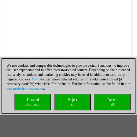
We use cookies and comparable technologies to provide certain functions, to improve
the user experience and to offer interest-oriented content. Depending on their intended
use, analysis cookies and marketing cookies may be used in addition to technically
required cookies.
Here
you can make detailed settings or revoke your consent (if
necessary partially) with effect for the future. Further information can be found in our
data protection declaration
.
Detailed
Reject
Accept
information
all
all