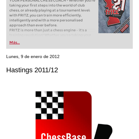
YOUR PERSONAL CHESS COACH - Whether you’re
taking your first steps into the world of club
chess, or already playing at a tournament level:
with FRITZ, you can train more efficiently,
intelligently and with a more personalised
approach than ever before.
FRITZ is more than just a chess engine – it’s a
training revolution! Whether you’re taking your
first steps into the world of club chess, or already
Más...
playing at a tournament level: with FRITZ, you can
train more efficiently, intelligently and with a
more personalised approach than ever before.
Lunes, 9 de enero de 2012
Hastings 2011/12