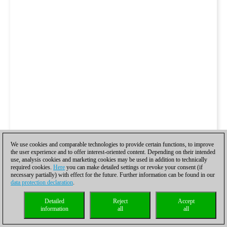
We use cookies and comparable technologies to provide certain functions, to improve
the user experience and to offer interest-oriented content. Depending on their intended
use, analysis cookies and marketing cookies may be used in addition to technically
required cookies.
Here
you can make detailed settings or revoke your consent (if
necessary partially) with effect for the future. Further information can be found in our
data protection declaration
.
Detailed
Reject
Accept
information
all
all