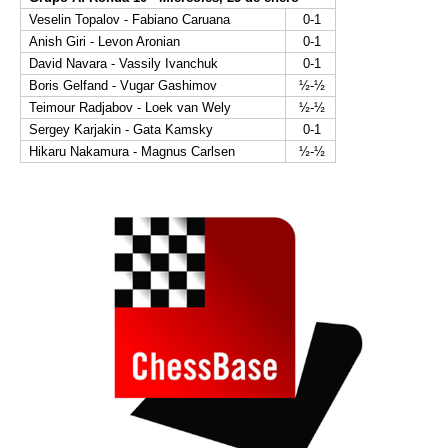
Veselin Topalov - Fabiano Caruana
0-1
Anish Giri - Levon Aronian
0-1
David Navara - Vassily Ivanchuk
0-1
Boris Gelfand - Vugar Gashimov
½-½
Teimour Radjabov - Loek van Wely
½-½
Sergey Karjakin - Gata Kamsky
0-1
Hikaru Nakamura - Magnus Carlsen
½-½