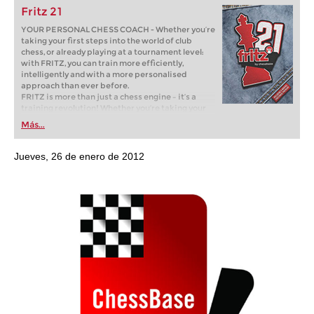
Fritz 21
YOUR PERSONAL CHESS COACH - Whether you’re
taking your first steps into the world of club
chess, or already playing at a tournament level:
with FRITZ, you can train more efficiently,
intelligently and with a more personalised
approach than ever before.
FRITZ is more than just a chess engine – it’s a
training revolution! Whether you’re taking your
first steps into the world of club chess, or already
Más...
playing at a tournament level: with FRITZ, you can
train more efficiently, intelligently and with a
more personalised approach than ever before.
Jueves, 26 de enero de 2012