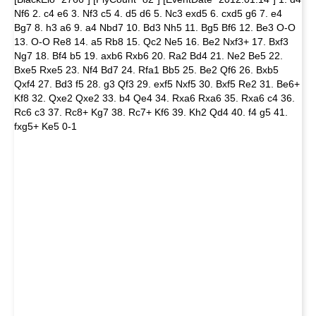
Nf6 2. c4 e6 3. Nf3 c5 4. d5 d6 5. Nc3 exd5 6. cxd5 g6 7. e4
Bg7 8. h3 a6 9. a4 Nbd7 10. Bd3 Nh5 11. Bg5 Bf6 12. Be3 O-O
13. O-O Re8 14. a5 Rb8 15. Qc2 Ne5 16. Be2 Nxf3+ 17. Bxf3
Ng7 18. Bf4 b5 19. axb6 Rxb6 20. Ra2 Bd4 21. Ne2 Be5 22.
Bxe5 Rxe5 23. Nf4 Bd7 24. Rfa1 Bb5 25. Be2 Qf6 26. Bxb5
Qxf4 27. Bd3 f5 28. g3 Qf3 29. exf5 Nxf5 30. Bxf5 Re2 31. Be6+
Kf8 32. Qxe2 Qxe2 33. b4 Qe4 34. Rxa6 Rxa6 35. Rxa6 c4 36.
Rc6 c3 37. Rc8+ Kg7 38. Rc7+ Kf6 39. Kh2 Qd4 40. f4 g5 41.
fxg5+ Ke5 0-1