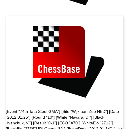
[Event "74th Tata Steel GMA"] [Site "Wijk aan Zee NED"] [Date
"2012.01.25"] [Round "10"] [White "Navara, D."] [Black
"Ivanchuk, V."] [Result "0-1"] [ECO "A70"] [WhiteElo "2712"]
[BlackElo "2766"] [PlyCount "82"] [EventDate "2012.01.14"] 1. d4