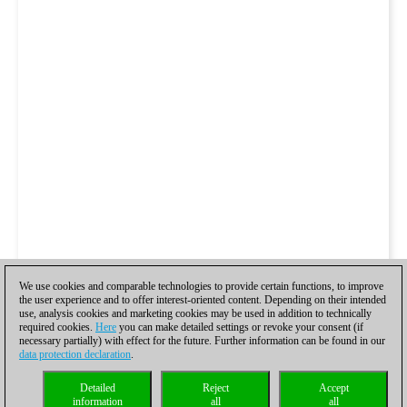
We use cookies and comparable technologies to provide certain functions, to improve
the user experience and to offer interest-oriented content. Depending on their intended
use, analysis cookies and marketing cookies may be used in addition to technically
required cookies.
Here
you can make detailed settings or revoke your consent (if
necessary partially) with effect for the future. Further information can be found in our
data protection declaration
.
Detailed
Reject
Accept
information
all
all