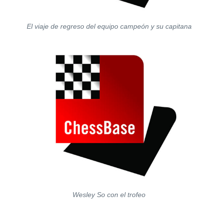
El viaje de regreso del equipo campeón y su capitana
Wesley So con el trofeo