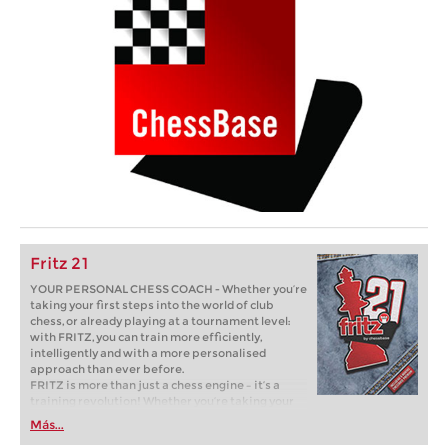
Fritz 21
YOUR PERSONAL CHESS COACH - Whether you’re
taking your first steps into the world of club
chess, or already playing at a tournament level:
with FRITZ, you can train more efficiently,
intelligently and with a more personalised
approach than ever before.
FRITZ is more than just a chess engine – it’s a
training revolution! Whether you’re taking your
first steps into the world of club chess, or already
Más...
playing at a tournament level: with FRITZ, you can