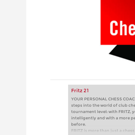
Fritz 21
YOUR PERSONAL CHESS COACH - 
steps into the world of club che
tournament level: with FRITZ, y
intelligently and with a more 
before.
FRITZ is more than just a chess 