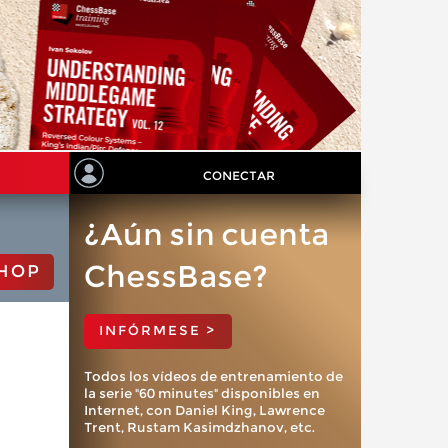
CONECTAR
¿Aún sin cuenta
ChessBase?
HOP
INFÓRMESE >
Todos los vídeos de entrenamiento de
la serie "60 minutes" disponibles en
Internet, con Daniel King, Lawrence
Trent, Rustam Kasimdzhanov, etc.