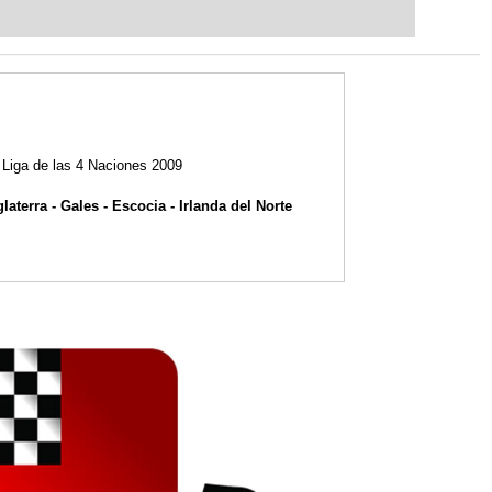
t steps into the world of club chess,
ent level: with FRITZ, you can train
 and with a more personalised
 Liga de las 4 Naciones 2009
glaterra - Gales - Escocia - Irlanda del Norte