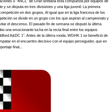
 Naciones o "4NCL" de Gran Bretaña está compuesta por equipos de
te y se disputa en tres divisiones y una liga juvenil. La primera
competición en dos grupos. Al igual que en la liga francesa de los
mpetición se divide en un grupo con los que aspiran al campeonato y
vitar el descenso. El pasado fin de semana se disputó la última
ubo una emocionante lucha en la recta final entre los equipos
ldford A&DC 1". Antes de la última ronda, WGHK 1 se benefició de
empatar en el encuentro decisivo con el equipo perseguidor, que en
ortaje final...