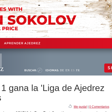
APRENDER AJEDREZ
ez
S
BUSCAR:
IDIOMAS:
DE
EN
ES
FR
1 gana la 'Liga de Ajedrez
s
Me gusta!
|
0 Comentarios