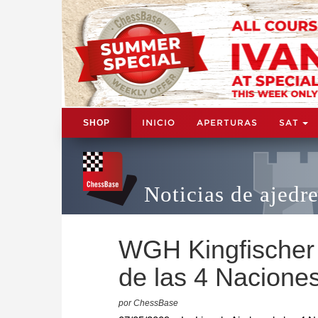
INICIO
APERTURAS
SAT
SHOP
Noticias de ajedr
WGH Kingfischer 
de las 4 Nacione
por ChessBase