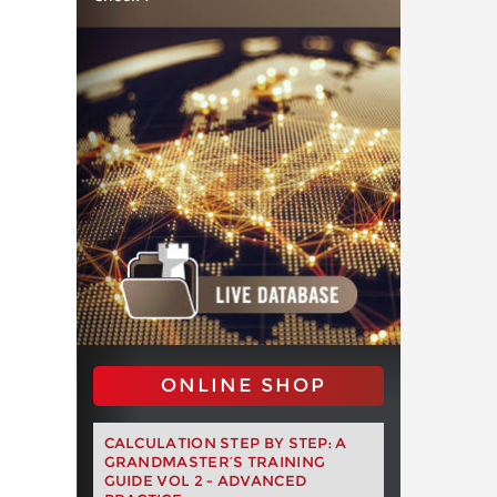
ONLINE SHOP
CALCULATION STEP BY STEP: A
GRANDMASTER’S TRAINING
GUIDE VOL 2 - ADVANCED