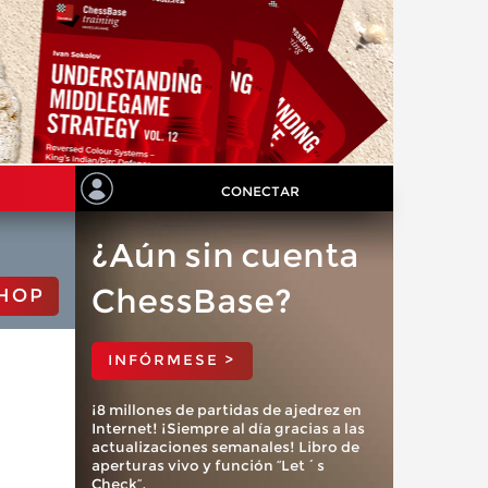
CONECTAR
¿Aún sin cuenta
ChessBase?
HOP
INFÓRMESE >
¡8 millones de partidas de ajedrez en
Internet! ¡Siempre al día gracias a las
actualizaciones semanales! Libro de
aperturas vivo y función “Let´s
Check”.