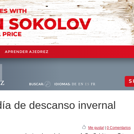
APRENDER AJEDREZ
ez
S
BUSCAR:
IDIOMAS:
DE
EN
ES
FR
día de descanso invernal
Me gusta!
|
0 Comentarios