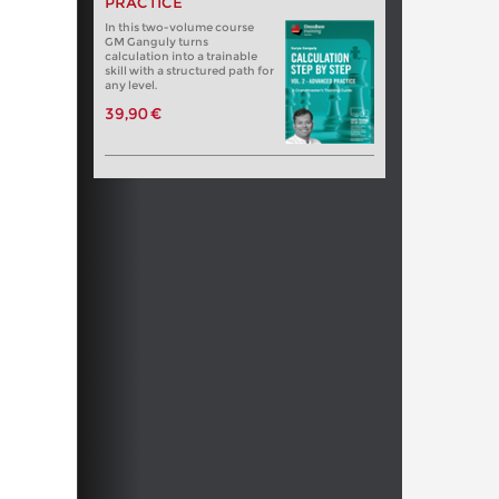
PRACTICE
In this two-volume course
GM Ganguly turns
calculation into a trainable
skill with a structured path for
any level.
39,90 €