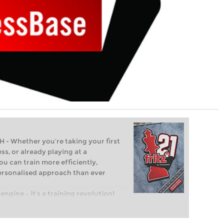
Whether you’re taking your first
ss, or already playing at a
ou can train more efficiently,
personalised approach than ever
engine – it’s a training revolution!
t steps into the world of club chess,
ent level: with FRITZ, you can train