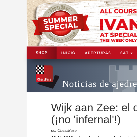
INICIO
APERTURAS
SAT
SHOP
Noticias de ajedr
Wijk aan Zee: el 
(¡no 'infernal'!)
por ChessBase