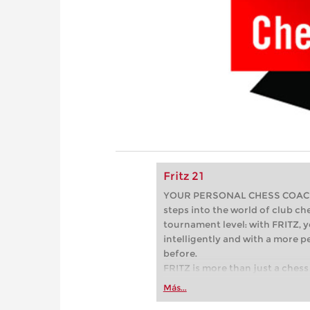
Fritz 21
YOUR PERSONAL CHESS COACH - 
steps into the world of club che
tournament level: with FRITZ, y
intelligently and with a more 
before.
FRITZ is more than just a chess 
Whether you’re taking your firs
Más...
or already playing at a tournam