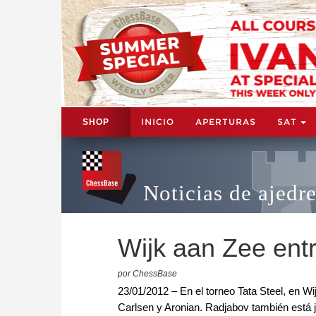
INICIO
APERTURAS
SAT
SHOP
Noticias de ajedr
Wijk aan Zee ent
por ChessBase
23/01/2012 – En el torneo Tata Steel, en W
Carlsen y Aronian. Radjabov también está 