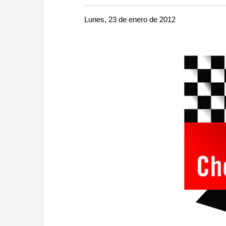
more efficiently, intelligently
approach than ever before.
Lunes, 23 de enero de 2012