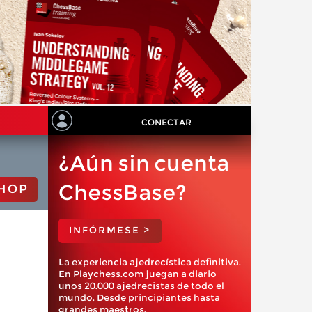
CONECTAR
¿Aún sin cuenta
ChessBase?
HOP
INFÓRMESE >
La experiencia ajedrecística definitiva.
En Playchess.com juegan a diario
unos 20.000 ajedrecistas de todo el
mundo. Desde principiantes hasta
grandes maestros.