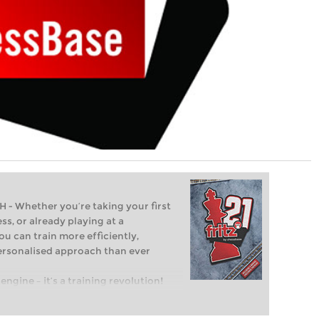
Whether you’re taking your first
ss, or already playing at a
ou can train more efficiently,
personalised approach than ever
engine – it’s a training revolution!
t steps into the world of club chess,
ent level: with FRITZ, you can train