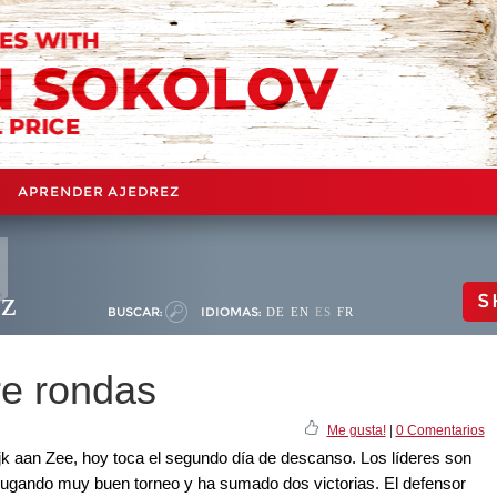
APRENDER AJEDREZ
ez
S
BUSCAR:
IDIOMAS:
DE
EN
ES
FR
re rondas
Me gusta!
|
0 Comentarios
ijk aan Zee, hoy toca el segundo día de descanso. Los líderes son
jugando muy buen torneo y ha sumado dos victorias. El defensor