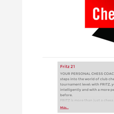
Fritz 21
YOUR PERSONAL CHESS COACH - 
steps into the world of club che
tournament level: with FRITZ, y
intelligently and with a more 
before.
FRITZ is more than just a chess 
Whether you’re taking your firs
Más...
or already playing at a tournam