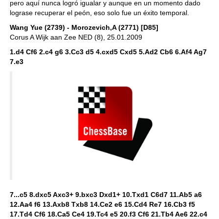
pero aquí nunca logró igualar y aunque en un momento dado
lograse recuperar el peón, eso solo fue un éxito temporal.
Wang Yue (2739) - Morozevich,A (2771) [D85]
Corus A Wijk aan Zee NED (8), 25.01.2009
1.d4 Cf6 2.c4 g6 3.Cc3 d5 4.cxd5 Cxd5 5.Ad2 Cb6 6.Af4 Ag7
7.e3
7...c5 8.dxc5 Axc3+ 9.bxc3 Dxd1+ 10.Txd1 C6d7 11.Ab5 a6
12.Aa4 f6 13.Axb8 Txb8 14.Ce2 e6 15.Cd4 Re7 16.Cb3 f5
17.Td4 Cf6 18.Ca5 Ce4 19.Tc4 e5 20.f3 Cf6 21.Tb4 Ae6 22.c4