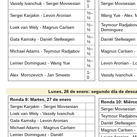
0-
Vassily Ivanchuk - Sergei Movsesian
Sergei Movsesian 
1
½–
Sergei Karjakin - Levon Aronian
Wang Yue - Alex. 
½
½–
Teymour Radjabov 
Loek van Wely - Magnus Carlsen
½
Dominguez
½–
Gata Kamsky - Daniël Stellwagen
Daniël Stellwagen
½
½–
Michael Adams - Teymour Radjabov
Magnus Carlsen -
½
½–
Leinier Dominguez - Wang Yue
Levon Aronian - L
½
1-
Alex. Morozevich - Jan Smeets
Vassily Ivanchuk -
0
Lunes, 26 de enero: segundo día de desc
Ronda 9: Martes, 27 de enero
Ronda 10: Miérco
Sergei Karjakin - Sergei Movsesian
Sergei Movsesian
Loek van Wely - Vassily Ivanchuk
Teymour Radjabov
Gata Kamsky - Levon Aronian
Daniël Stellwagen 
Michael Adams - Magnus Carlsen
Magnus Carlsen - 
Leinier Dominguez - Daniël
Levon Aronian - M