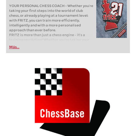
YOUR PERSONAL CHESS COACH - Whether you’re
taking your first steps into the world of club
chess, or already playing at a tournament level:
with FRITZ, you can train more efficiently,
intelligently and with a more personalised
approach than ever before.
FRITZ is more than just a chess engine – it’s a
training revolution! Whether you’re taking your
first steps into the world of club chess, or already
Más...
playing at a tournament level: with FRITZ, you can
train more efficiently, intelligently and with a
more personalised approach than ever before.