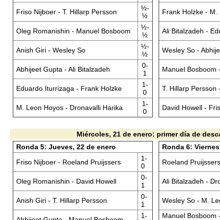
½-
Friso Nijboer - T. Hillarp Persson
Frank Holzke - M.
½
½-
Oleg Romanishin - Manuel Bosboom
Ali Bitalzadeh - Ed
½
½-
Anish Giri - Wesley So
Wesley So - Abhij
½
0-
Abhijeet Gupta - Ali Bitalzadeh
Manuel Bosboom - 
1
1-
Eduardo Iturrizaga - Frank Holzke
T. Hillarp Persson
0
1-
M. Leon Hoyos - Dronavalli Harika
David Howell - Fri
0
Miércoles, 21 de enero: primer día de des
Ronda 5: Jueves, 22 de enero
Ronda 6: Viernes
1-
Friso Nijboer - Roeland Pruijssers
Roeland Pruijssers
0
0-
Oleg Romanishin - David Howell
Ali Bitalzadeh - Dr
1
0-
Anish Giri - T. Hillarp Persson
Wesley So - M. L
1
1-
Manuel Bosboom 
Abhijeet Gupta - Manuel Bosboom