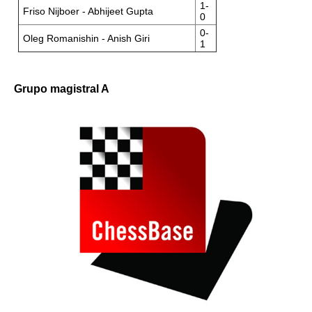
1-
Friso Nijboer - Abhijeet Gupta
0
0-
Oleg Romanishin - Anish Giri
1
Grupo magistral A