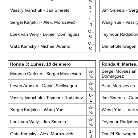
½
0-
Vassily Ivanchuk - Jan Smeets
Jan Smeets - Serg
1
1-
Sergei Karjakin - Alex. Morozevich
Wang Yue - Vassil
0
½–
Loek van Wely - Leinier Dominguez
Teymour Radjabov
½
½–
Gata Kamsky - Michael Adams
Daniël Stellwagen
½
Ronda 3: Lunes, 19 de enero
Ronda 4: Martes,
½-
Sergei Movsesian -
Magnus Carlsen - Sergei Movsesian
½
Dominguez
½-
Levon Aronian - Daniël Stellwagen
Alex. Morozevich 
½
0-
Vassily Ivanchuk - Teymour Radjabov
Jan Smeets - Gat
1
½-
Sergei Karjakin - Wang Yue
Wang Yue - Loek 
½
½-
Loek van Wely - Jan Smeets
Teymour Radjabov 
½
1-
Gata Kamsky - Alex. Morozevich
Daniël Stellwagen 
0