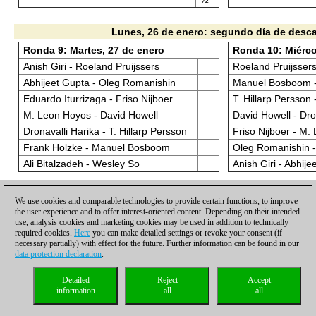
Lunes, 26 de enero: segundo día de desc
Ronda 9: Martes, 27 de enero
Ronda 10: Miérco
Anish Giri - Roeland Pruijssers
Roeland Pruijsser
Abhijeet Gupta - Oleg Romanishin
Manuel Bosboom - 
Eduardo Iturrizaga - Friso Nijboer
T. Hillarp Persson
M. Leon Hoyos - David Howell
David Howell - Dro
Dronavalli Harika - T. Hillarp Persson
Friso Nijboer - M.
Frank Holzke - Manuel Bosboom
Oleg Romanishin -
Ali Bitalzadeh - Wesley So
Anish Giri - Abhije
Jueves, 29 de enero: tercer día libre
We use cookies and comparable technologies to provide certain functions, to improve
the user experience and to offer interest-oriented content. Depending on their intended
Ronda 12: Sábado
Ronda 11: Viernes, 30 de enero
use, analysis cookies and marketing cookies may be used in addition to technically
Roeland Pruijsser
required cookies.
Here
you can make detailed settings or revoke your consent (if
Abhijeet Gupta - Roeland Pruijssers
Bosboom
necessary partially) with effect for the future. Further information can be found in our
Eduardo Iturrizaga - Anish Giri
data protection declaration
.
T. Hillarp Persson
M. Leon Hoyos - Oleg Romanishin
David Howell - Ali 
Detailed
Reject
Accept
Dronavalli Harika - Friso Nijboer
Friso Nijboer - Fr
information
all
all
Frank Holzke - David Howell
Oleg Romanishin -