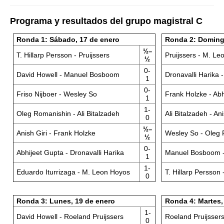
Programa y resultados del grupo magistral C
Ronda 1: Sábado, 17 de enero
Ronda 2: Doming
½–
T. Hillarp Persson - Pruijssers
Pruijssers - M. L
½
0-
David Howell - Manuel Bosboom
Dronavalli Harika 
1
0-
Friso Nijboer - Wesley So
Frank Holzke - Abh
1
1-
Oleg Romanishin - Ali Bitalzadeh
Ali Bitalzadeh - Ani
0
½–
Anish Giri - Frank Holzke
Wesley So - Oleg
½
0-
Abhijeet Gupta - Dronavalli Harika
Manuel Bosboom - 
1
1-
Eduardo Iturrizaga - M. Leon Hoyos
T. Hillarp Persson
0
Ronda 3: Lunes, 19 de enero
Ronda 4: Martes,
1-
David Howell - Roeland Pruijssers
Roeland Pruijssers
0