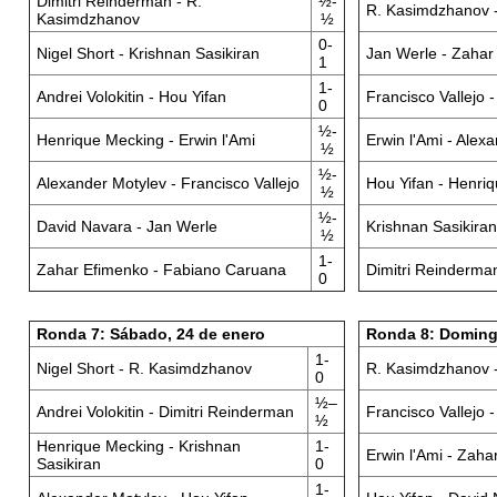
Dimitri Reinderman - R.
½-
R. Kasimdzhanov 
Kasimdzhanov
½
0-
Nigel Short - Krishnan Sasikiran
Jan Werle - Zahar
1
1-
Andrei Volokitin - Hou Yifan
Francisco Vallejo 
0
½-
Henrique Mecking - Erwin l'Ami
Erwin l'Ami - Alex
½
½-
Alexander Motylev - Francisco Vallejo
Hou Yifan - Henri
½
½-
David Navara - Jan Werle
Krishnan Sasikiran 
½
1-
Zahar Efimenko - Fabiano Caruana
Dimitri Reinderman
0
Ronda 7: Sábado, 24 de enero
Ronda 8: Doming
1-
Nigel Short - R. Kasimdzhanov
R. Kasimdzhanov 
0
½–
Andrei Volokitin - Dimitri Reinderman
Francisco Vallejo
½
Henrique Mecking - Krishnan
1-
Erwin l'Ami - Zaha
Sasikiran
0
1-