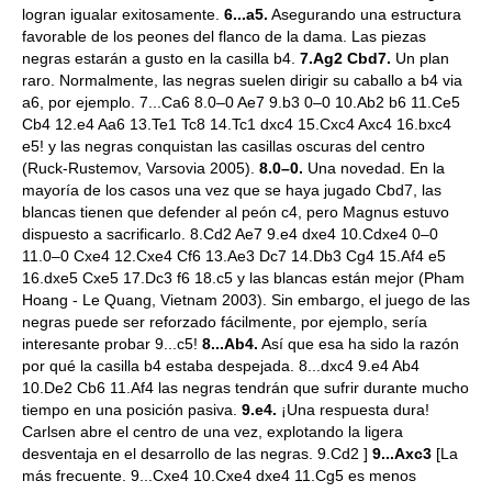
logran igualar exitosamente.
6...a5.
Asegurando una estructura
favorable de los peones del flanco de la dama. Las piezas
negras estarán a gusto en la casilla b4.
7.Ag2 Cbd7.
Un plan
raro. Normalmente, las negras suelen dirigir su caballo a b4 via
a6, por ejemplo. 7...Ca6 8.0–0 Ae7 9.b3 0–0 10.Ab2 b6 11.Ce5
Cb4 12.e4 Aa6 13.Te1 Tc8 14.Tc1 dxc4 15.Cxc4 Axc4 16.bxc4
e5! y las negras conquistan las casillas oscuras del centro
(Ruck-Rustemov, Varsovia 2005).
8.0–0.
Una novedad. En la
mayoría de los casos una vez que se haya jugado Cbd7, las
blancas tienen que defender al peón c4, pero Magnus estuvo
dispuesto a sacrificarlo. 8.Cd2 Ae7 9.e4 dxe4 10.Cdxe4 0–0
11.0–0 Cxe4 12.Cxe4 Cf6 13.Ae3 Dc7 14.Db3 Cg4 15.Af4 e5
16.dxe5 Cxe5 17.Dc3 f6 18.c5 y las blancas están mejor (Pham
Hoang - Le Quang, Vietnam 2003). Sin embargo, el juego de las
negras puede ser reforzado fácilmente, por ejemplo, sería
interesante probar 9...c5!
8...Ab4.
Así que esa ha sido la razón
por qué la casilla b4 estaba despejada. 8...dxc4 9.e4 Ab4
10.De2 Cb6 11.Af4 las negras tendrán que sufrir durante mucho
tiempo en una posición pasiva.
9.e4.
¡Una respuesta dura!
Carlsen abre el centro de una vez, explotando la ligera
desventaja en el desarrollo de las negras. 9.Cd2 ]
9...Axc3
[La
más frecuente. 9...Cxe4 10.Cxe4 dxe4 11.Cg5 es menos