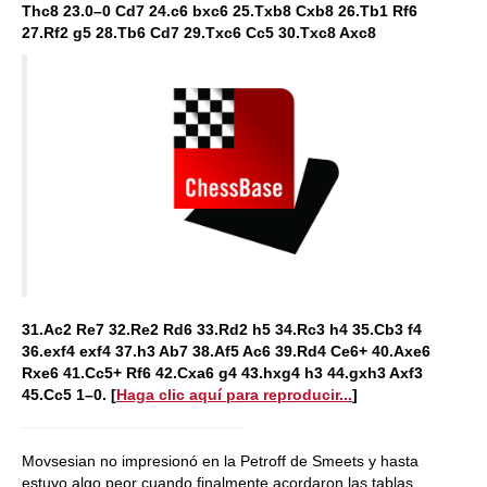
Thc8 23.0–0 Cd7 24.c6 bxc6 25.Txb8 Cxb8 26.Tb1 Rf6
27.Rf2 g5 28.Tb6 Cd7 29.Txc6 Cc5 30.Txc8 Axc8
31.Ac2 Re7 32.Re2 Rd6 33.Rd2 h5 34.Rc3 h4 35.Cb3 f4
36.exf4 exf4 37.h3 Ab7 38.Af5 Ac6 39.Rd4 Ce6+ 40.Axe6
Rxe6 41.Cc5+ Rf6 42.Cxa6 g4 43.hxg4 h3 44.gxh3 Axf3
45.Cc5 1–0.
[
Haga clic aquí para reproducir...
]
Movsesian no impresionó en la Petroff de Smeets y hasta
estuvo algo peor cuando finalmente acordaron las tablas,