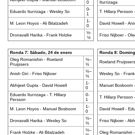
0
Iturrizaga
0-
Eduardo Iturrizaga - Wesley So
T. Hillarp Persson 
1
1-
M. Leon Hoyos - Ali Bitalzadeh
David Howell - Anis
0
½-
Dronavalli Harika - Frank Holzke
Friso Nijboer - Ol
½
Ronda 7: Sábado, 24 de enero
Ronda 8: Doming
Oleg Romanishin - Roeland
½–
Roeland Pruijssers 
Pruijssers
½
½–
Anish Giri - Friso Nijboer
Wesley So - Frank
½
1-
Abhijeet Gupta - David Howell
Manuel Bosboom - 
0
Eduardo Iturrizaga - T. Hillarp
0-
T. Hillarp Persson
Persson
1
1-
M. Leon Hoyos - Manuel Bosboom
David Howell - Edu
0
½–
Dronavalli Harika - Wesley So
Friso Nijboer - Ab
½
½–
Frank Holzke - Ali Bitalzadeh
Oleg Romanishin - 
½