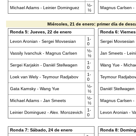
½-
Michael Adams - Leinier Dominguez
Magnus Carlsen - 
½
Miércoles, 21 de enero: primer día de des
Ronda 5: Jueves, 22 de enero
Ronda 6: Viernes
1-
Levon Aronian - Sergei Movsesian
Sergei Movsesian 
0
½-
Vassily Ivanchuk - Magnus Carlsen
Jan Smeets - Lein
½
1-
Sergei Karjakin - Daniël Stellwagen
Wang Yue - Micha
0
1-
Loek van Wely - Teymour Radjabov
Teymour Radjabov
0
½-
Gata Kamsky - Wang Yue
Daniël Stellwagen
½
½-
Michael Adams - Jan Smeets
Magnus Carlsen - 
½
1-
Leinier Dominguez - Alex. Morozevich
Levon Aronian - Va
0
Ronda 7: Sábado, 24 de enero
Ronda 8: Doming