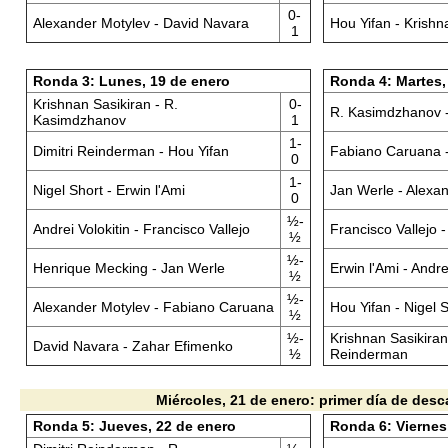
0-
Alexander Motylev - David Navara
Hou Yifan - Krishn
1
Ronda 3: Lunes, 19 de enero
Ronda 4: Martes,
Krishnan Sasikiran - R.
0-
R. Kasimdzhanov 
Kasimdzhanov
1
1-
Dimitri Reinderman - Hou Yifan
Fabiano Caruana 
0
1-
Nigel Short - Erwin l'Ami
Jan Werle - Alexa
0
½-
Andrei Volokitin - Francisco Vallejo
Francisco Vallejo 
½
½-
Henrique Mecking - Jan Werle
Erwin l'Ami - Andre
½
½-
Alexander Motylev - Fabiano Caruana
Hou Yifan - Nigel 
½
½-
Krishnan Sasikiran 
David Navara - Zahar Efimenko
½
Reinderman
Miércoles, 21 de enero: primer día de des
Ronda 5: Jueves, 22 de enero
Ronda 6: Viernes