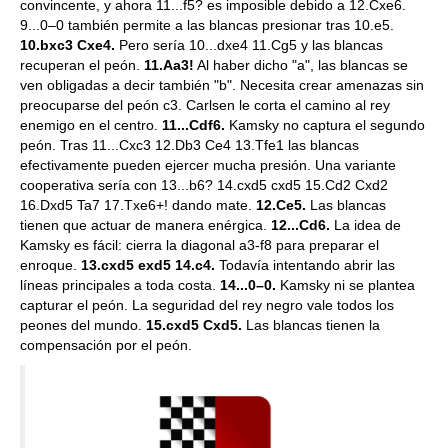
convincente, y ahora 11...f5? es imposible debido a 12.Cxe6.
9...0–0 también permite a las blancas presionar tras 10.e5.
10.bxc3 Cxe4.
Pero sería 10...dxe4 11.Cg5 y las blancas
recuperan el peón.
11.Aa3!
Al haber dicho "a", las blancas se
ven obligadas a decir también "b". Necesita crear amenazas sin
preocuparse del peón c3. Carlsen le corta el camino al rey
enemigo en el centro.
11...Cdf6.
Kamsky no captura el segundo
peón. Tras 11...Cxc3 12.Db3 Ce4 13.Tfe1 las blancas
efectivamente pueden ejercer mucha presión. Una variante
cooperativa sería con 13...b6? 14.cxd5 cxd5 15.Cd2 Cxd2
16.Dxd5 Ta7 17.Txe6+! dando mate.
12.Ce5.
Las blancas
tienen que actuar de manera enérgica.
12...Cd6.
La idea de
Kamsky es fácil: cierra la diagonal a3-f8 para preparar el
enroque.
13.cxd5 exd5 14.c4.
Todavía intentando abrir las
líneas principales a toda costa.
14...0–0.
Kamsky ni se plantea
capturar el peón. La seguridad del rey negro vale todos los
peones del mundo.
15.cxd5 Cxd5.
Las blancas tienen la
compensación por el peón.