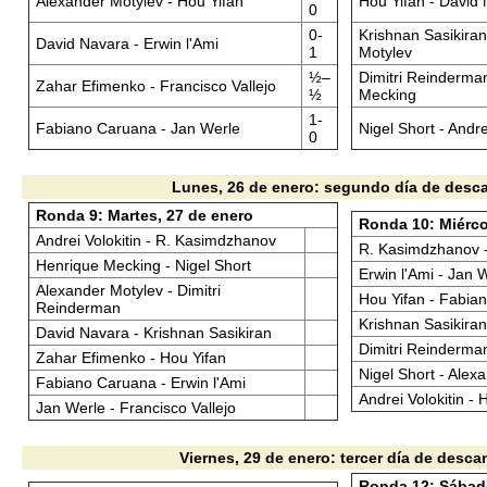
Alexander Motylev - Hou Yifan
Hou Yifan - David
0
0-
Krishnan Sasikiran
David Navara - Erwin l'Ami
1
Motylev
½–
Dimitri Reinderma
Zahar Efimenko - Francisco Vallejo
½
Mecking
1-
Fabiano Caruana - Jan Werle
Nigel Short - Andre
0
Lunes, 26 de enero: segundo día de desc
Ronda 9: Martes, 27 de enero
Ronda 10: Miérco
Andrei Volokitin - R. Kasimdzhanov
R. Kasimdzhanov -
Henrique Mecking - Nigel Short
Erwin l'Ami - Jan 
Alexander Motylev - Dimitri
Hou Yifan - Fabia
Reinderman
Krishnan Sasikira
David Navara - Krishnan Sasikiran
Dimitri Reinderma
Zahar Efimenko - Hou Yifan
Nigel Short - Alex
Fabiano Caruana - Erwin l'Ami
Andrei Volokitin -
Jan Werle - Francisco Vallejo
Viernes, 29 de enero: tercer día de desc
Ronda 12: Sábado