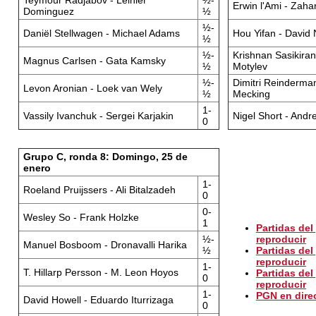
Teymour Radjabov - Leinier
½-
Erwin l'Ami - Zaha
Dominguez
½
½-
Daniël Stellwagen - Michael Adams
Hou Yifan - David
½
½-
Krishnan Sasikiran
Magnus Carlsen - Gata Kamsky
½
Motylev
½-
Dimitri Reinderma
Levon Aronian - Loek van Wely
½
Mecking
1-
Vassily Ivanchuk - Sergei Karjakin
Nigel Short - Andre
0
Grupo C, ronda 8: Domingo, 25 de
enero
1-
Roeland Pruijssers - Ali Bitalzadeh
0
0-
Wesley So - Frank Holzke
1
Partidas del
½-
reproducir
Manuel Bosboom - Dronavalli Harika
½
Partidas del
reproducir
1-
T. Hillarp Persson - M. Leon Hoyos
Partidas del
0
reproducir
1-
PGN en dire
David Howell - Eduardo Iturrizaga
0