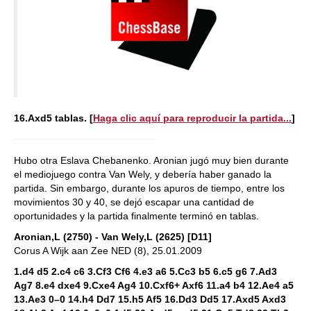
16.Axd5 tablas. [
Haga clic aquí para reproducir la partida...
]
Hubo otra Eslava Chebanenko. Aronian jugó muy bien durante
el mediojuego contra Van Wely, y debería haber ganado la
partida. Sin embargo, durante los apuros de tiempo, entre los
movimientos 30 y 40, se dejó escapar una cantidad de
oportunidades y la partida finalmente terminó en tablas.
Aronian,L (2750) - Van Wely,L (2625) [D11]
Corus A Wijk aan Zee NED (8), 25.01.2009
1.d4 d5 2.c4 c6 3.Cf3 Cf6 4.e3 a6 5.Cc3 b5 6.c5 g6 7.Ad3
Ag7 8.e4 dxe4 9.Cxe4 Ag4 10.Cxf6+ Axf6 11.a4 b4 12.Ae4 a5
13.Ae3 0–0 14.h4 Dd7 15.h5 Af5 16.Dd3 Dd5 17.Axd5 Axd3