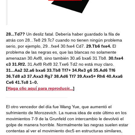
28...Td7?
Un desliz fatal. Debería haber guardado la fila de
atrás con 28...Te8 29.Tc7 cuando no tienen ningún problema
serio, por ejemplo, 29...fxe4 30.fxe4 Cd7.
29.Tb6 fxe4.
El
problema de las negras es, que las blancas no solamente
amenazan 30.Axf8, sino también 30.a6 bxa6 31.Tb8.
30.fxe4
c3 31.Rf2.
31.Axf8 Rxf8 32.Txe6 Td2 no está muy claro.
31...Aa2 32.a6 bxa6
33.Tb8 Tf7+ 34.Re3 g6 35.Ad6 Tf6
36.Td8 a3 37.Axa3 Rg7 38.Ad6 Tf7 39.Axe5+ Rh6 40.Axa6
Ce6 41.Tc8 1–0.
[
Haga clic aquí para reproducir...
]
El otro vencedor del día fue Wang Yue, que aumentó el
sufrimiento de Morozevich. La nueva idea de este último en los
movimientos 7-9 de la Grunfeld con intercambio le devolvió el
golpe de manera horrible. Normalmente las negras suelen estar
contentas al ver el movimiento dxc5 en estructuras similares,