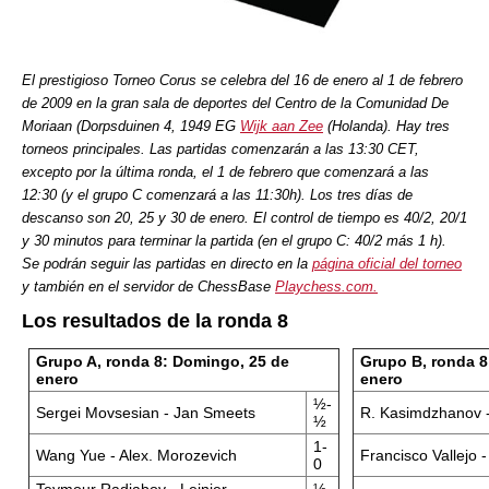
El prestigioso Torneo Corus se celebra del 16 de enero al 1 de febrero
de 2009 en la gran sala de deportes del Centro de la Comunidad De
Moriaan (Dorpsduinen 4, 1949 EG
Wijk aan Zee
(Holanda). Hay tres
torneos principales. Las partidas comenzarán a las 13:30 CET,
excepto por la última ronda, el 1 de febrero que comenzará a las
12:30 (y el grupo C comenzará a las 11:30h). Los tres días de
descanso son 20, 25 y 30 de enero. El control de tiempo es 40/2, 20/1
y 30 minutos para terminar la partida (en el grupo C: 40/2 más 1 h).
Se podrán seguir las partidas en directo en la
página oficial del torneo
y también en el servidor de ChessBase
Playchess.com.
Los resultados de la ronda 8
Grupo A, ronda 8: Domingo, 25 de
Grupo B, ronda 8
enero
enero
½-
Sergei Movsesian - Jan Smeets
R. Kasimdzhanov 
½
1-
Wang Yue - Alex. Morozevich
Francisco Vallejo
0