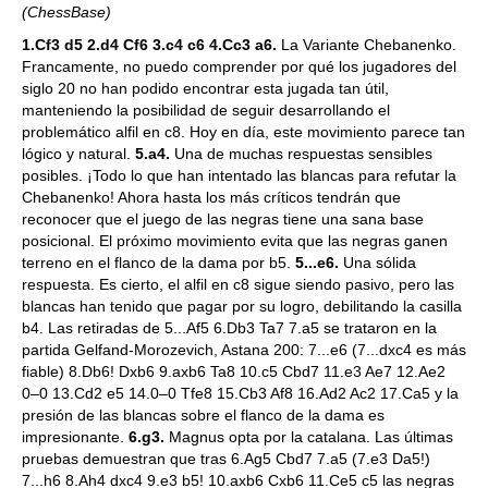
(ChessBase)
1.Cf3 d5 2.d4 Cf6 3.c4 c6 4.Cc3 a6.
La Variante Chebanenko.
Francamente, no puedo comprender por qué los jugadores del
siglo 20 no han podido encontrar esta jugada tan útil,
manteniendo la posibilidad de seguir desarrollando el
problemático alfil en c8. Hoy en día, este movimiento parece tan
lógico y natural.
5.a4.
Una de muchas respuestas sensibles
posibles. ¡Todo lo que han intentado las blancas para refutar la
Chebanenko! Ahora hasta los más críticos tendrán que
reconocer que el juego de las negras tiene una sana base
posicional. El próximo movimiento evita que las negras ganen
terreno en el flanco de la dama por b5.
5...e6.
Una sólida
respuesta. Es cierto, el alfil en c8 sigue siendo pasivo, pero las
blancas han tenido que pagar por su logro, debilitando la casilla
b4. Las retiradas de 5...Af5 6.Db3 Ta7 7.a5 se trataron en la
partida Gelfand-Morozevich, Astana 200: 7...e6 (7...dxc4 es más
fiable) 8.Db6! Dxb6 9.axb6 Ta8 10.c5 Cbd7 11.e3 Ae7 12.Ae2
0–0 13.Cd2 e5 14.0–0 Tfe8 15.Cb3 Af8 16.Ad2 Ac2 17.Ca5 y la
presión de las blancas sobre el flanco de la dama es
impresionante.
6.g3.
Magnus opta por la catalana. Las últimas
pruebas demuestran que tras 6.Ag5 Cbd7 7.a5 (7.e3 Da5!)
7...h6 8.Ah4 dxc4 9.e3 b5! 10.axb6 Cxb6 11.Ce5 c5 las negras