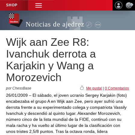
SHOP
TOGGLE
NAVIGATION
Noticias de ajedrez
Wijk aan Zee R8:
Ivanchuk derrota a
Karjakin y Wang a
Morozevich
por ChessBase
Me gusta!
|
0 Comentarios
26/01/2009 – El sábado, el joven ucranio Sergey Karjakin (foto)
encabezaba el grupo A en Wijk aan Zee, pero ayer sufrió una
derrota frente a su experimentado colega y compatriota Vassily
Ivanchuk y descendió al quinto lugar. Alexander Morozevich,
número cinco de la lista mundial de la FIDE, continuó con su
mala racha y ha vuelto al último lugar de la clasificación con
unos tristes 2,5/8 puntos. Tras la octava ronda, lidera