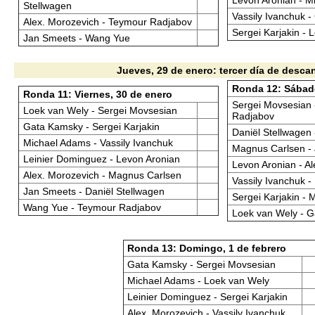
Stellwagen
Vassily Ivanchuk 
Alex. Morozevich - Teymour Radjabov
Sergei Karjakin - 
Jan Smeets - Wang Yue
Jueves, 29 de enero: tercer día de desca
Ronda 12: Sábado
Ronda 11: Viernes, 30 de enero
Sergei Movsesian
Loek van Wely - Sergei Movsesian
Radjabov
Gata Kamsky - Sergei Karjakin
Daniël Stellwagen
Michael Adams - Vassily Ivanchuk
Magnus Carlsen -
Leinier Dominguez - Levon Aronian
Levon Aronian - A
Alex. Morozevich - Magnus Carlsen
Vassily Ivanchuk -
Jan Smeets - Daniël Stellwagen
Sergei Karjakin -
Wang Yue - Teymour Radjabov
Loek van Wely - 
Ronda 13: Domingo, 1 de febrero
Gata Kamsky - Sergei Movsesian
Michael Adams - Loek van Wely
Leinier Dominguez - Sergei Karjakin
Alex. Morozevich - Vassily Ivanchuk