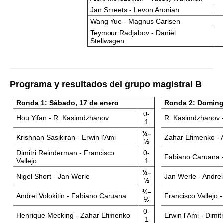
Jan Smeets - Levon Aronian
Wang Yue - Magnus Carlsen
Teymour Radjabov - Daniël
Stellwagen
Programa y resultados del grupo magistral B
Ronda 1: Sábado, 17 de enero
Ronda 2: Doming
0-
Hou Yifan - R. Kasimdzhanov
R. Kasimdzhanov 
1
½–
Krishnan Sasikiran - Erwin l'Ami
Zahar Efimenko - 
½
Dimitri Reinderman - Francisco
0-
Fabiano Caruana 
Vallejo
1
½–
Nigel Short - Jan Werle
Jan Werle - Andrei 
½
½–
Andrei Volokitin - Fabiano Caruana
Francisco Vallejo -
½
0-
Henrique Mecking - Zahar Efimenko
Erwin l'Ami - Dimi
1