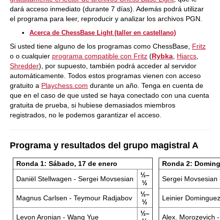
dará acceso inmediato (durante 7 días). Además podrá utilizar
el programa para leer, reproducir y analizar los archivos PGN.
Acerca de ChessBase Light (taller en castellano)
Si usted tiene alguno de los programas como ChessBase,
Fritz
o o cualquier
programa compatible con Fritz
(
Rybka
,
Hiarcs
,
Shredder
), por supuesto, también podrá acceder al servidor
automáticamente. Todos estos programas vienen con acceso
gratuito a
Playchess.com
durante un año. Tenga en cuenta de
que en el caso de que usted se haya conectado con una cuenta
gratuita de prueba, si hubiese demasiados miembros
registrados, no le podemos garantizar el acceso.
Programa y resultados del grupo magistral A
Ronda 1: Sábado, 17 de enero
Ronda 2: Doming
½–
Daniël Stellwagen - Sergei Movsesian
Sergei Movsesian 
½
½–
Magnus Carlsen - Teymour Radjabov
Leinier Domingue
½
½–
Levon Aronian - Wang Yue
Alex. Morozevich 