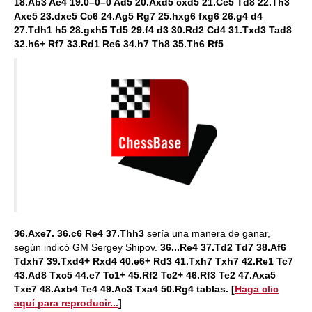
18.Ab3 Ae4 19.0–0–0 Ad5 20.Axd5 cxd5 21.Ce5 Td8 22.Th3
Axe5 23.dxe5 Cc6 24.Ag5 Rg7 25.hxg6 fxg6 26.g4 d4
27.Tdh1 h5 28.gxh5 Td5 29.f4 d3 30.Rd2 Cd4 31.Txd3 Tad8
32.h6+ Rf7 33.Rd1 Re6 34.h7 Th8 35.Th6 Rf5
36.Axe7. 36.c6 Re4 37.Thh3
sería una manera de ganar,
según indicó GM Sergey Shipov.
36...Re4 37.Td2 Td7 38.Af6
Tdxh7 39.Txd4+ Rxd4 40.e6+ Rd3 41.Txh7 Txh7 42.Re1 Tc7
43.Ad8 Txc5 44.e7 Tc1+ 45.Rf2 Tc2+ 46.Rf3 Te2 47.Axa5
Txe7 48.Axb4 Te4 49.Ac3 Txa4 50.Rg4 tablas.
[
Haga clic
aquí para reproducir...
]