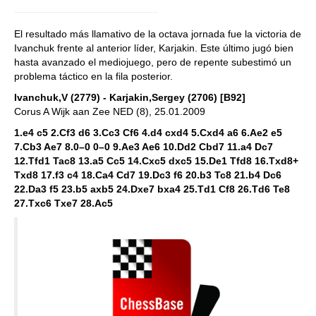
El resultado más llamativo de la octava jornada fue la victoria de
Ivanchuk frente al anterior líder, Karjakin. Este último jugó bien
hasta avanzado el mediojuego, pero de repente subestimó un
problema táctico en la fila posterior.
Ivanchuk,V (2779) - Karjakin,Sergey (2706) [B92]
Corus A Wijk aan Zee NED (8), 25.01.2009
1.e4 c5 2.Cf3 d6 3.Cc3 Cf6 4.d4 cxd4 5.Cxd4 a6 6.Ae2 e5
7.Cb3 Ae7 8.0–0 0–0 9.Ae3 Ae6 10.Dd2 Cbd7 11.a4 Dc7
12.Tfd1 Tac8 13.a5 Cc5 14.Cxc5 dxc5 15.De1 Tfd8 16.Txd8+
Txd8 17.f3 c4 18.Ca4 Cd7 19.Dc3 f6 20.b3 Tc8 21.b4 Dc6
22.Da3 f5 23.b5 axb5 24.Dxe7 bxa4 25.Td1 Cf8 26.Td6 Te8
27.Txc6 Txe7 28.Ac5