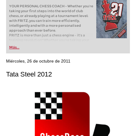
YOUR PERSONAL CHESS COACH - Whether you’re
taking your first steps into the world of club
chess, or already playing at a tournament level:
with FRITZ, you can train more efficiently,
intelligently and with a more personalised
approach than ever before.
FRITZ is more than just a chess engine – it’s a
training revolution! Whether you’re taking your
first steps into the world of club chess, or already
Más...
playing at a tournament level: with FRITZ, you can
train more efficiently, intelligently and with a
more personalised approach than ever before.
Miércoles, 26 de octubre de 2011
Tata Steel 2012