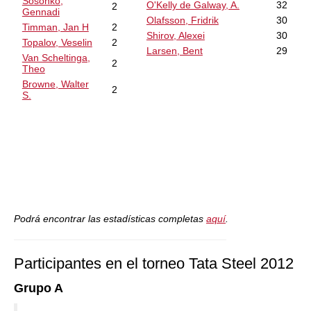
Sosonko,
O'Kelly de Galway, A.
32
2
Gennadi
Olafsson, Fridrik
30
Timman, Jan H
2
Shirov, Alexei
30
Topalov, Veselin
2
Larsen, Bent
29
Van Scheltinga,
2
Theo
Browne, Walter
2
S.
Podrá encontrar las estadísticas completas
aquí
.
Participantes en el torneo Tata Steel 2012
Grupo A