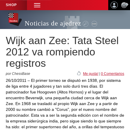
SHOP
TOGGLE
NAVIGATION
Noticias de ajedrez
Wijk aan Zee: Tata Steel
2012 va rompiendo
registros
por ChessBase
Me gusta!
|
0 Comentarios
26/10/2011 – El primer torneo se disputó en 1938, por sistema
de liga entre 4 jugadores y tan solo duró tres días. El
patrocinador fue Hoogoven (Altos Hornos) y el lugar del
encuentro Beverwijk, una pequeña ciudad cerca de Wijk aan
Zee. En 1968 se trasladó al propio Wijk aan Zee y a partir de
2000 su nombre cambió a "Corus", por el nuevo nombre del
patrocinador. Esta va a ser la segunda edición con el nombre de
la empresa siderúrgica india, pero sigue siendo lo que siempre
ha sido: el primer supertorneo del año, a orillas del tempestuoso