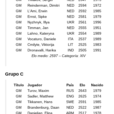
GM
Reinderman, Dimitri
NED
2594
1972
GM
L'Ami, Erwin
NED
2592
1985
GM
Ernst, Sipke
NED
2581
1979
GM
Nyzhnyk, Illya
UKR
2561
1996
GM
Timman, Jan
NED
2555
1951
GM
Lahno, Kateryna
UKR
2554
1989
GM
Vocaturo, Daniele
ITA
2537
1989
GM
Cmilyte, Viktorija
LIT
2525
1983
GM
Dronavalli, Harika
IND
2505
1991
Elo medio: 2597 – Categoría: XIV
Grupo C
Título
Jugador
País
Elo
Nacido
GM
Turov, Maxim
RUS
2643
1979
GM
Sadler, Matthew
ENG
2625
1974
GM
Tikkanen, Hans
SWE
2591
1985
GM
Brandenburg, Daan
NED
2522
1987
GM
Danielian, Elina
ARM
2517
1978