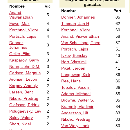
ganadas
Nombre
vic
Nombre
Part.
Anand,
5
Viswanathan
Donner, Johannes
85
Euwe, Max
4
Timman, Jan H
62
Korchnoi, Viktor
4
Korchnoi, Viktor
60
Portisch, Lajos
4
Anand, Viswanathan
58
Donner,
Van Scheltinga, Theo
57
3
Johannes
Portisch, Lajos
51
Geller, Efim
3
Ivkov, Borislav
43
Kasparov, Garry
3
Hort, Vlastimil
41
Nunn, John D.M.
3
Piket, Jeroen
41
Carlsen, Magnus
2
Langeweg, Kick
36
Aronian, Levon
2
Ree, Hans
36
Karpov, Anatoly
2
Topalov, Veselin
36
Larsen, Bent
2
Adams, Michael
35
Nikolic, Predrag
2
Browne, Walter S.
35
Olafsson, Fridrik
2
Kramnik, Vladimir
34
Polugaevsky, Lev
2
Andersson, Ulf
33
Salov, Valery
2
Nikolic, Predrag
33
Short, Nigel
2
Van Wely, Loek
33