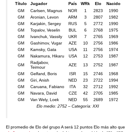
Título
Jugador
País
WRk
Elo
Nacido
GM
Carlsen, Magnus
NOR
1
2823
1990
GM
Aronian, Levon
ARM
3
2807
1982
GM
Karjakin, Sergey
RUS
5
2772
1990
GM
Topalov, Veselin
BUL
6
2768
1975
GM
Ivanchuk, Vassily
UKR
7
2765
1969
GM
Gashimov, Vugar
AZE
10
2756
1986
GM
Kamsky, Gata
USA
11
2756
1974
GM
Nakamura, Hikaru
USA
12
2753
1987
Radjabov,
GM
AZE
13
2752
1987
Teimour
GM
Gelfand, Boris
ISR
15
2746
1968
GM
Giri, Anish
NED
23
2722
1994
GM
Caruana, Fabiano
ITA
32
2712
1992
GM
Navara, David
CZE
42
2705
1985
GM
Van Wely, Loek
NED
55
2689
1972
Elo medio: 2752 – Categoría: XXI
El promedio de Elo del grupo A será 12 puntos Elo más alto que