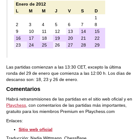
Enero de 2012
L
M
M
J
V
S
D
1
2
3
4
5
6
7
8
9
10
11
12
13
14
15
16
17
18
19
20
21
22
23
24
25
26
27
28
29
Las partidas comienzan a las 13:30 CET, excepto la última
ronda del 29 de enero que comienza a las 12:00 h. Los días de
descanso son: 18, 23 y 26 de enero.
Comentarios
Habrá retransmisiones de las partidas en el sitio web oficial y en
Playchess
, con comentarios de las partidas más importantes,
gratuito para los miembros Premium en Playchess.com
Enlaces:
Sitio web oficial
Traducción: Nadja Wittmann, ChessBase