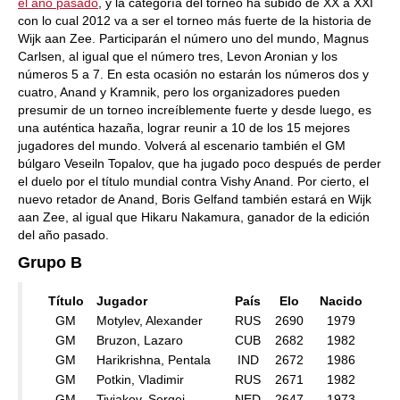
el año pasado
, y la categoría del torneo ha subido de XX a XXI
con lo cual 2012 va a ser el torneo más fuerte de la historia de
Wijk aan Zee. Participarán el número uno del mundo, Magnus
Carlsen, al igual que el número tres, Levon Aronian y los
números 5 a 7. En esta ocasión no estarán los números dos y
cuatro, Anand y Kramnik, pero los organizadores pueden
presumir de un torneo increíblemente fuerte y desde luego, es
una auténtica hazaña, lograr reunir a 10 de los 15 mejores
jugadores del mundo. Volverá al escenario también el GM
búlgaro Veseiln Topalov, que ha jugado poco después de perder
el duelo por el título mundial contra Vishy Anand. Por cierto, el
nuevo retador de Anand, Boris Gelfand también estará en Wijk
aan Zee, al igual que Hikaru Nakamura, ganador de la edición
del año pasado.
Grupo B
Título
Jugador
País
Elo
Nacido
GM
Motylev, Alexander
RUS
2690
1979
GM
Bruzon, Lazaro
CUB
2682
1982
GM
Harikrishna, Pentala
IND
2672
1986
GM
Potkin, Vladimir
RUS
2671
1982
GM
Tiviakov, Sergei
NED
2647
1973