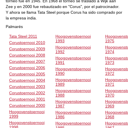
torneo fue en 1945. En 1968 el torneo se trasladó a Wijk aan
Zee y en 2000 fue rebautizado en "Corus", por el patrocinador.
Y ahora se llama Tata Steel porque Corus ha sido comprado por
la empresa india.
Palmarés
Tata Steel 2011
Hoogovenstoernooi
Hoogovenst
1993
1975
Corustoernooi 2010
Hoogovenstoernooi
Hoogovenst
Corustoernooi 2009
1992
1974
Corustoernooi 2008
Hoogovenstoernooi
Hoogovenst
Corustoernooi 2007
1991
1973
Corustoernooi 2006
Hoogovenstoernooi
Hoogovenst
1990
1972
Corustoernooi 2005
Hoogovenstoernooi
Hoogovenst
Corustoernooi 2004
1989
1971
Corustoernooi 2003
Hoogovenstoernooi
Hoogovenst
Corustoernooi 2002
1988
1970
Corustoernooi 2001
Hoogovenstoernooi
Hoogovenst
Corustoernooi 2000
1987
1969
Hoogovenstoernooi
Hoogovenstoernooi
Hoogovenst
1999
1986
1968
Hoogovenstoernooi
Hoogovenstoernooi
Hoogovenst
1998
1985
1967