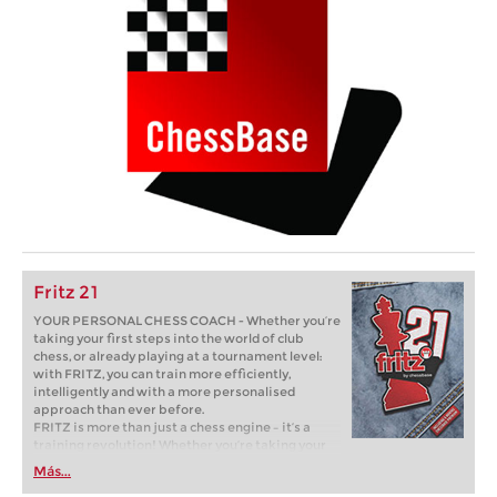
Fritz 21
YOUR PERSONAL CHESS COACH - Whether you’re
taking your first steps into the world of club
chess, or already playing at a tournament level:
with FRITZ, you can train more efficiently,
intelligently and with a more personalised
approach than ever before.
FRITZ is more than just a chess engine – it’s a
training revolution! Whether you’re taking your
first steps into the world of club chess, or already
Más...
playing at a tournament level: with FRITZ, you can