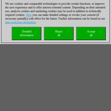
We use cookies and comparable technologies to provide certain functions, to improve
the user experience and to offer interest-oriented content. Depending on their intended
use, analysis cookies and marketing cookies may be used in addition to technically
required cookies.
Here
you can make detailed settings or revoke your consent (if
necessary partially) with effect for the future. Further information can be found in our
data protection declaration
.
Detailed
Reject
Accept
information
all
all