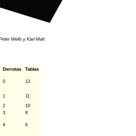
Peter Wells y Karl Mah
Derrotas
Tablas
0
13
1
11
2
10
3
8
4
6