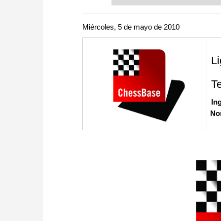
or already playing at a tournam
more efficiently, intelligently
approach than ever before.
Miércoles, 5 de mayo de 2010
L
T
Ing
No