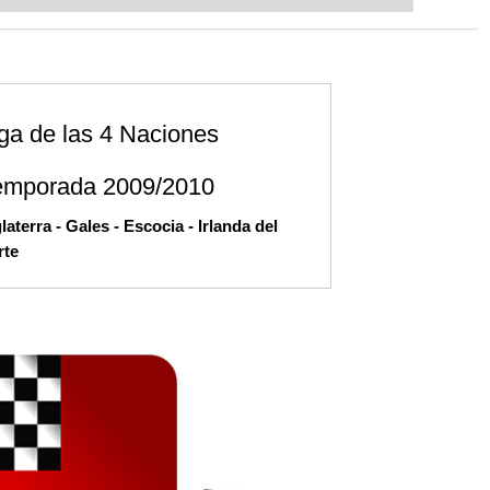
ent level: with FRITZ, you can train
 and with a more personalised
iga de las 4 Naciones
emporada 2009/2010
laterra - Gales - Escocia - Irlanda del
rte