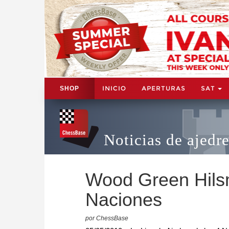
INICIO
APERTURAS
SAT
SHOP
Noticias de ajedr
Wood Green Hilsm
Naciones
por ChessBase