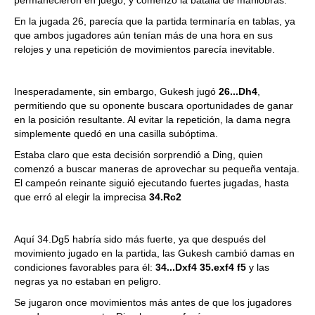
permanecieron en juego, y comenzó la batalla de maniobras.
En la jugada 26, parecía que la partida terminaría en tablas, ya
que ambos jugadores aún tenían más de una hora en sus
relojes y una repetición de movimientos parecía inevitable.
Inesperadamente, sin embargo, Gukesh jugó
26...Dh4
,
permitiendo que su oponente buscara oportunidades de ganar
en la posición resultante. Al evitar la repetición, la dama negra
simplemente quedó en una casilla subóptima.
Estaba claro que esta decisión sorprendió a Ding, quien
comenzó a buscar maneras de aprovechar su pequeña ventaja.
El campeón reinante siguió ejecutando fuertes jugadas, hasta
que erró al elegir la imprecisa
34.Rc2
Aquí 34.Dg5 habría sido más fuerte, ya que después del
movimiento jugado en la partida, las Gukesh cambió damas en
condiciones favorables para él:
34...Dxf4 35.exf4 f5
y las
negras ya no estaban en peligro.
Se jugaron once movimientos más antes de que los jugadores