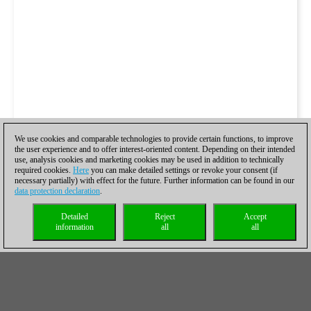
We use cookies and comparable technologies to provide certain functions, to improve
the user experience and to offer interest-oriented content. Depending on their intended
use, analysis cookies and marketing cookies may be used in addition to technically
required cookies.
Here
you can make detailed settings or revoke your consent (if
necessary partially) with effect for the future. Further information can be found in our
data protection declaration
.
Detailed
Reject
Accept
information
all
all