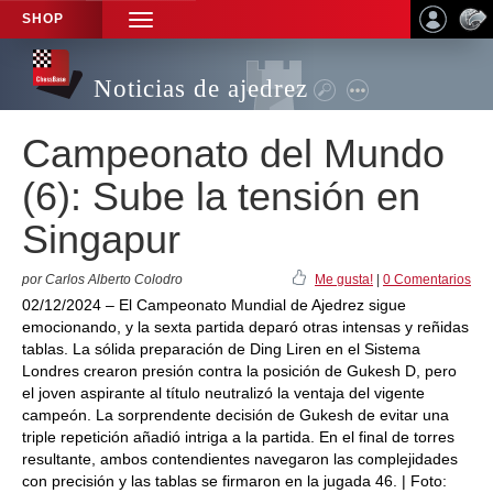
SHOP
TOGGLE
NAVIGATION
Noticias de ajedrez
Campeonato del Mundo
(6): Sube la tensión en
Singapur
por Carlos Alberto Colodro
Me gusta!
|
0 Comentarios
02/12/2024 – El Campeonato Mundial de Ajedrez sigue
emocionando, y la sexta partida deparó otras intensas y reñidas
tablas. La sólida preparación de Ding Liren en el Sistema
Londres crearon presión contra la posición de Gukesh D, pero
el joven aspirante al título neutralizó la ventaja del vigente
campeón. La sorprendente decisión de Gukesh de evitar una
triple repetición añadió intriga a la partida. En el final de torres
resultante, ambos contendientes navegaron las complejidades
con precisión y las tablas se firmaron en la jugada 46. | Foto: