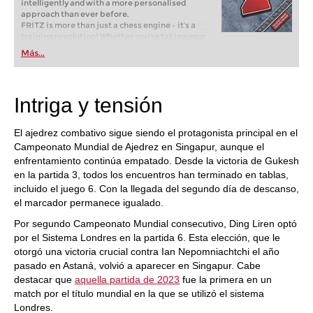
intelligently and with a more personalised
approach than ever before.
FRITZ is more than just a chess engine – it’s a
training revolution! Whether you’re taking your
first steps into the world of club chess, or already
Más...
playing at a tournament level: with FRITZ, you can
train more efficiently, intelligently and with a
more personalised approach than ever before.
Intriga y tensión
El ajedrez combativo sigue siendo el protagonista principal en el
Campeonato Mundial de Ajedrez en Singapur, aunque el
enfrentamiento continúa empatado. Desde la victoria de Gukesh
en la partida 3, todos los encuentros han terminado en tablas,
incluido el juego 6. Con la llegada del segundo día de descanso,
el marcador permanece igualado.
Por segundo Campeonato Mundial consecutivo, Ding Liren optó
por el Sistema Londres en la partida 6. Esta elección, que le
otorgó una victoria crucial contra Ian Nepomniachtchi el año
pasado en Astaná, volvió a aparecer en Singapur. Cabe
destacar que
aquella partida de 2023
fue la primera en un
match por el título mundial en la que se utilizó el sistema
Londres.