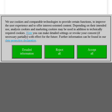
We use cookies and comparable technologies to provide certain functions, to improve
the user experience and to offer interest-oriented content. Depending on their intended
use, analysis cookies and marketing cookies may be used in addition to technically
required cookies.
Here
you can make detailed settings or revoke your consent (if
necessary partially) with effect for the future. Further information can be found in our
data protection declaration
.
Detailed
Reject
Accept
information
all
all