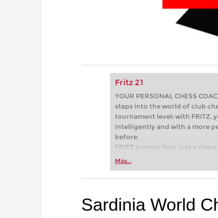
Fritz 21
YOUR PERSONAL CHESS COACH - 
steps into the world of club che
tournament level: with FRITZ, y
intelligently and with a more 
before.
FRITZ is more than just a chess 
Whether you’re taking your firs
Más...
or already playing at a tournam
more efficiently, intelligently
approach than ever before.
Sardinia World C