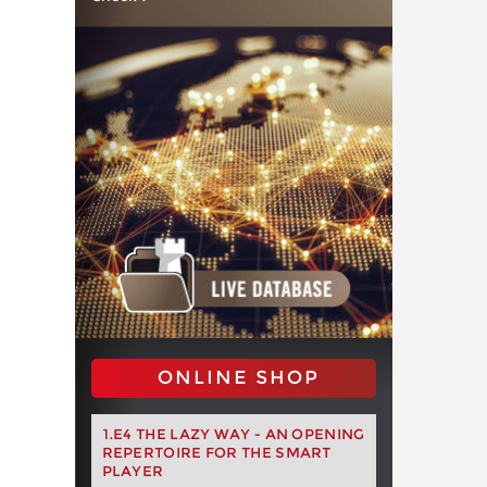
ONLINE SHOP
1.E4 THE LAZY WAY - AN OPENING
REPERTOIRE FOR THE SMART
PLAYER