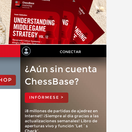
CONECTAR
¿Aún sin cuenta
ChessBase?
HOP
INFÓRMESE >
¡8 millones de partidas de ajedrez en
Internet! ¡Siempre al día gracias a las
actualizaciones semanales! Libro de
aperturas vivo y función “Let´s
Check”.