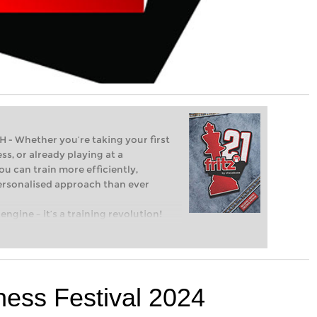
Whether you’re taking your first
ss, or already playing at a
ou can train more efficiently,
personalised approach than ever
engine – it’s a training revolution!
t steps into the world of club chess,
ent level: with FRITZ, you can train
 and with a more personalised
hess Festival 2024