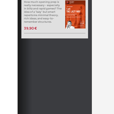
How much opening prep is
really necessary - especially
in blitz and rapid games? The
idea of a “lazy” but smart
repertoire: minimal theory,
rich ideas, and easy-to-
remember structures.
39,90 €