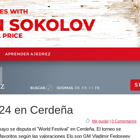
APRENDER AJEDREZ
ez
S
BUSCAR:
IDIOMAS:
DE
EN
ES
FR
024 en Cerdeña
Me gusta!
|
0 Comentarios
 mayo se disputa el "World Festival" en Cerdeña. El torneo se
s favoritos según las valoraciones Elo son GM Vladimir Fedoseev