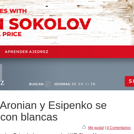
APRENDER AJEDREZ
ez
S
BUSCAR:
IDIOMAS:
DE
EN
ES
FR
Aronian y Esipenko se
 con blancas
Me gusta!
|
0 Comentarios