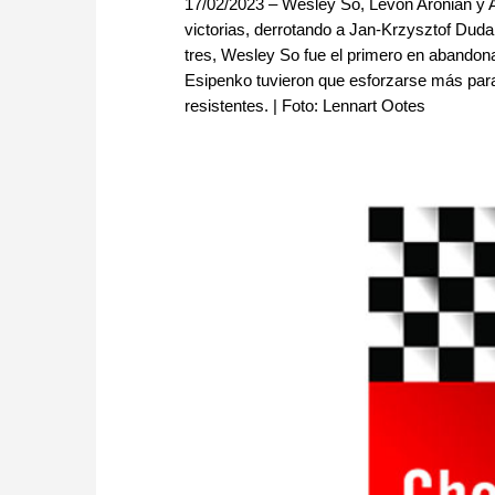
17/02/2023 – Wesley So, Levon Aronian 
victorias, derrotando a Jan-Krzysztof Du
tres, Wesley So fue el primero en abandonar
Esipenko tuvieron que esforzarse más para 
resistentes. | Foto: Lennart Ootes