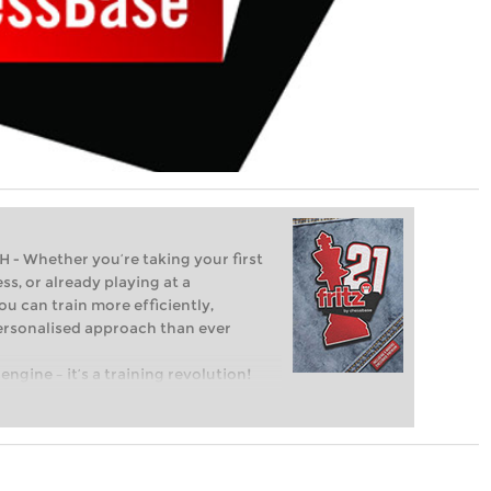
Whether you’re taking your first
ss, or already playing at a
ou can train more efficiently,
personalised approach than ever
engine – it’s a training revolution!
t steps into the world of club chess,
ent level: with FRITZ, you can train
 and with a more personalised