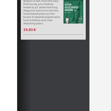
dragon is fast, from the very
first moves, your bishop
heads to g7, seizes the long
diagonal, and turns into the
most feared piece on the
board. It rewards players who
love initiative and clear
attacking plans.
39,90 €