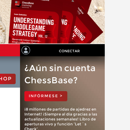
CONECTAR
¿Aún sin cuenta
ChessBase?
HOP
INFÓRMESE >
¡8 millones de partidas de ajedrez en
Internet! ¡Siempre al día gracias a las
actualizaciones semanales! Libro de
aperturas vivo y función “Let´s
Check”.