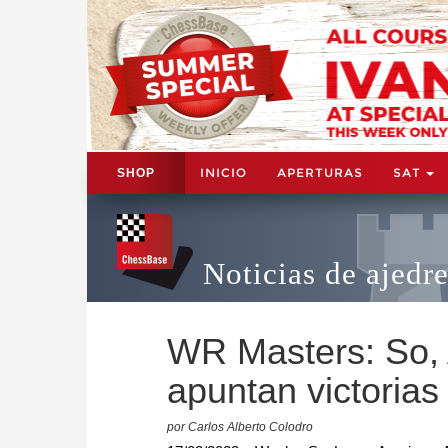
INICIO
APERTURAS
SAT
SHOP
Noticias de ajedr
WR Masters: So, 
apuntan victorias
por Carlos Alberto Colodro