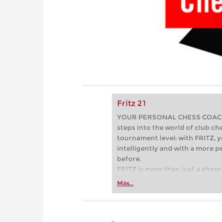
Fritz 21
YOUR PERSONAL CHESS COACH - 
steps into the world of club che
tournament level: with FRITZ, y
intelligently and with a more 
before.
FRITZ is more than just a chess 
Whether you’re taking your firs
Más...
or already playing at a tournam
more efficiently, intelligently
approach than ever before.