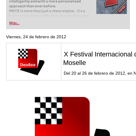
intelligently and with a more personalised
approach than ever before.
FRITZ is more than just a chess engine – it’s a
training revolution! Whether you’re taking your
first steps into the world of club chess, or already
Más...
playing at a tournament level: with FRITZ, you can
train more efficiently, intelligently and with a
more personalised approach than ever before.
Viernes, 24 de febrero de 2012
X Festival Internacional
Moselle
Del 20 al 26 de febrero de 2012, en 