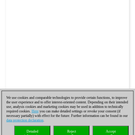
We use cookies and comparable technologies to provide certain functions, to improve
the user experience and to offer interest-oriented content. Depending on their intended
use, analysis cookies and marketing cookies may be used in addition to technically
required cookies.
Here
you can make detailed settings or revoke your consent (if
necessary partially) with effect for the future. Further information can be found in our
data protection declaration
.
Detailed
Reject
Accept