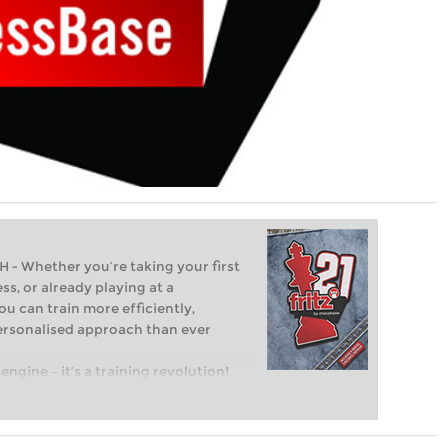
Whether you’re taking your first
ss, or already playing at a
ou can train more efficiently,
personalised approach than ever
engine – it’s a training revolution!
t steps into the world of club chess,
ent level: with FRITZ, you can train
 and with a more personalised