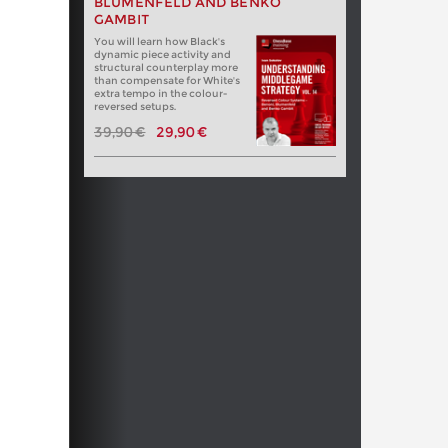
BLUMENFELD AND BENKO
GAMBIT
You will learn how Black's
dynamic piece activity and
structural counterplay more
than compensate for White's
extra tempo in the colour-
reversed setups.
39,90 €
29,90 €