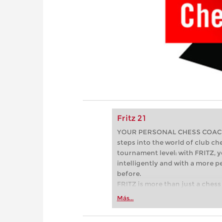
Fritz 21
YOUR PERSONAL CHESS COACH - 
steps into the world of club che
tournament level: with FRITZ, y
intelligently and with a more 
before.
FRITZ is more than just a chess 
Whether you’re taking your firs
Más...
or already playing at a tournam
more efficiently, intelligently