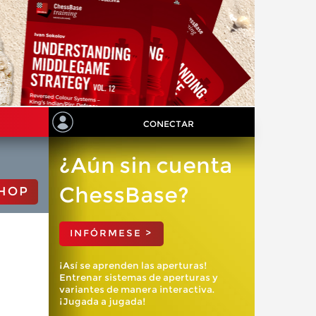
CONECTAR
¿Aún sin cuenta
ChessBase?
HOP
INFÓRMESE >
¡Así se aprenden las aperturas!
Entrenar sistemas de aperturas y
variantes de manera interactiva.
¡Jugada a jugada!