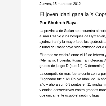
approach than ever before.
Jueves, 15 marzo de 2012
El joven Idani gana la X Co
Por Shohreh Bayat
La provincia de Guilan se encuentra al nor
el mar Caspio y los bosques de Hyrcanian,
ajedrez iraní y la mayoría de los ajedrecist
ciudad de Rasht haya sido anfitriona del
X F
El torneo se celebró entre el 19 de febrero
(Alemania, Holanda, Rusia, Irán, Georgia,
grupos de juego: D (sub-14), C (femenino), 
La competición más fuerte contó con la par
El ganador fue el MI Pouya Idani, de 16 año
año y ahora sumó 9 puntos en 11 rondas, m
victorias consecutivas contra grandes maest
que únicamente ocupó el séptimo lugar.