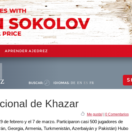
APRENDER AJEDREZ
ez
S
BUSCAR:
IDIOMAS:
DE
EN
ES
FR
acional de Khazar
Me gusta!
|
0 Comentarios
19 de febrero y el 7 de marzo. Participaron casi 500 jugadores de
rán, Georgia, Armenia, Turkmenistán, Azerbaiyán y Pakistán) Hubo