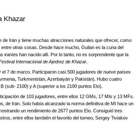
pa Khazar
te de Irán y tiene muchas atracciones naturales que ofrecer, como
 entre otras cosas. Desde hace mucho, Guilan es la cuna del
as iraníes han nacido allí. Por lo tanto, no es sorprendente que la
estival Internacional de Ajedrez de Khazar
.
 y el 7 de marzo. Participaron casi 500 jugadores de nueve países
 Armenia, Turkmenistán, Azerbaiyán y Pakistán). Hubo cuatro
B (sub- 2100) y A (superior a los 2100 puntos Elo).
ticipación de 103 jugadores, entre ellos 12 GMs, 17 MIs y 13 MFs.
s, de Irán. Solo había alcanzado la norma definitiva de MI hace un
ostrando un rendimiento de 2677 puntos Elo. Consiguió tres
ros, entre ellos también el favorito del torneo, Sergey Tiviakov