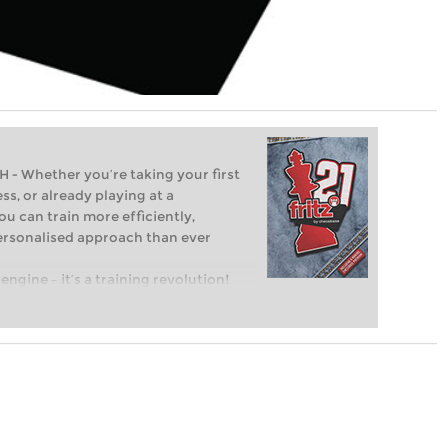
Whether you’re taking your first
ss, or already playing at a
ou can train more efficiently,
personalised approach than ever
engine – it’s a training revolution!
t steps into the world of club chess,
ent level: with FRITZ, you can train
 and with a more personalised