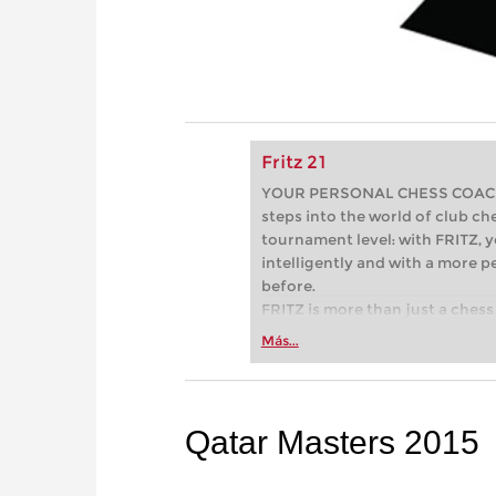
Fritz 21
YOUR PERSONAL CHESS COACH - 
steps into the world of club che
tournament level: with FRITZ, y
intelligently and with a more 
before.
FRITZ is more than just a chess 
Whether you’re taking your firs
Más...
or already playing at a tournam
more efficiently, intelligently
approach than ever before.
Qatar Masters 2015