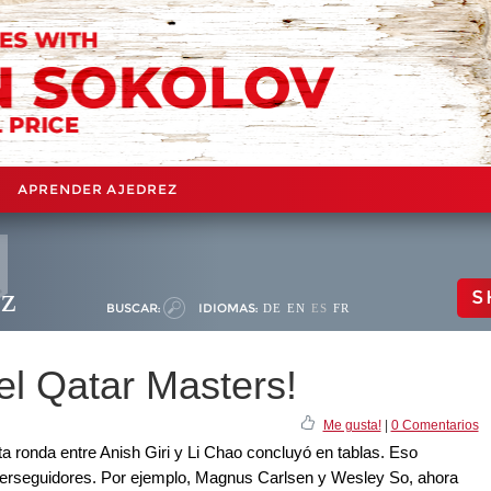
APRENDER AJEDREZ
ez
S
BUSCAR:
IDIOMAS:
DE
EN
ES
FR
 el Qatar Masters!
Me gusta!
|
0 Comentarios
ta ronda entre Anish Giri y Li Chao concluyó en tablas. Eso
s perseguidores. Por ejemplo, Magnus Carlsen y Wesley So, ahora