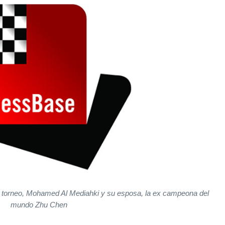
el torneo, Mohamed Al Mediahki y su esposa, la ex campeona del
mundo Zhu Chen