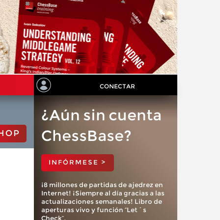
CONECTAR
¿Aún sin cuenta
ChessBase?
HOP
INFÓRMESE >
¡8 millones de partidas de ajedrez en
Internet! ¡Siempre al día gracias a las
actualizaciones semanales! Libro de
aperturas vivo y función “Let´s
Check”.