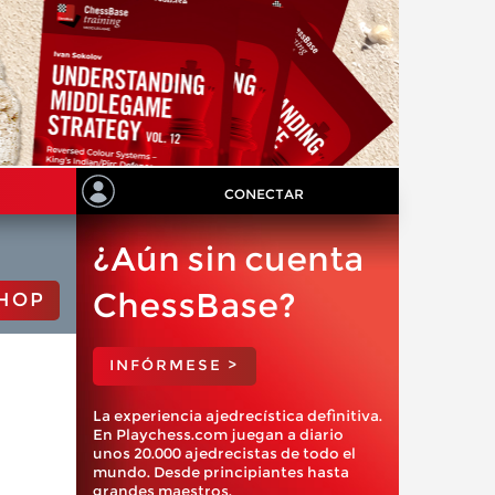
CONECTAR
¿Aún sin cuenta
ChessBase?
HOP
INFÓRMESE >
La experiencia ajedrecística definitiva.
En Playchess.com juegan a diario
unos 20.000 ajedrecistas de todo el
mundo. Desde principiantes hasta
grandes maestros.