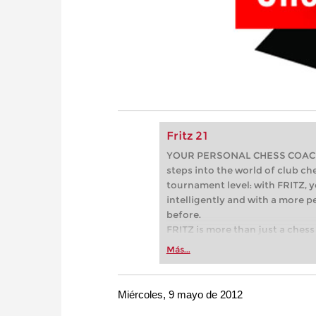
Fritz 21
YOUR PERSONAL CHESS COACH - 
steps into the world of club che
tournament level: with FRITZ, y
intelligently and with a more 
before.
FRITZ is more than just a chess 
Whether you’re taking your firs
Más...
or already playing at a tournam
more efficiently, intelligently
approach than ever before.
Miércoles, 9 mayo de 2012