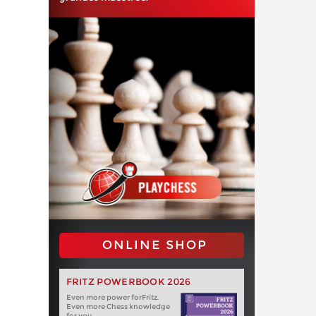
ONLINE SHOP
FRITZ POWERBOOK 2026
Even more power forFritz.
Even more Chess knowledge
for you.