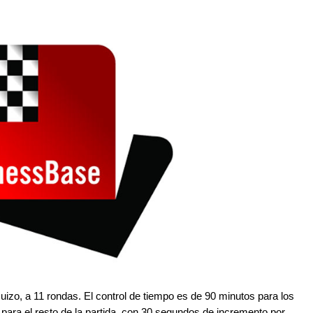
uizo, a 11 rondas. El control de tiempo es de 90 minutos para los
ara el resto de la partida, con 30 segundos de incremento por