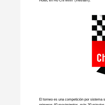
Hotel, en Ho Chi Minh (Vietnam).
El torneo es una competición por sistema s
primeros 40 movimientos, más 30 minutos p