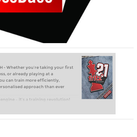
Whether you’re taking your first
ss, or already playing at a
ou can train more efficiently,
personalised approach than ever
engine – it’s a training revolution!
t steps into the world of club chess,
ent level: with FRITZ, you can train
 and with a more personalised