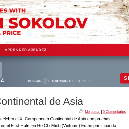
APRENDER AJEDREZ
ez
S
BUSCAR:
IDIOMAS:
DE
EN
ES
FR
ntinental de Asia
Me gusta!
|
0 Comentarios
e celebra el XI Campeonato Continental de Asia con pruebas
 es el First Hotel en Ho Chi Minh (Vietnam) Están participando