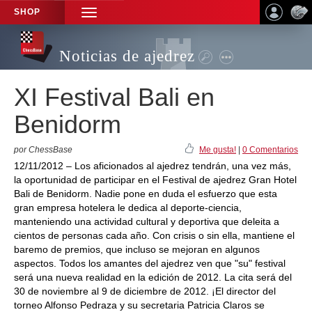
SHOP
TOGGLE
NAVIGATION
Noticias de ajedrez
XI Festival Bali en
Benidorm
por ChessBase
Me gusta!
|
0 Comentarios
12/11/2012 – Los aficionados al ajedrez tendrán, una vez más,
la oportunidad de participar en el Festival de ajedrez Gran Hotel
Bali de Benidorm. Nadie pone en duda el esfuerzo que esta
gran empresa hotelera le dedica al deporte-ciencia,
manteniendo una actividad cultural y deportiva que deleita a
cientos de personas cada año. Con crisis o sin ella, mantiene el
baremo de premios, que incluso se mejoran en algunos
aspectos. Todos los amantes del ajedrez ven que "su" festival
será una nueva realidad en la edición de 2012. La cita será del
30 de noviembre al 9 de diciembre de 2012. ¡El director del
torneo Alfonso Pedraza y su secretaria Patricia Claros se