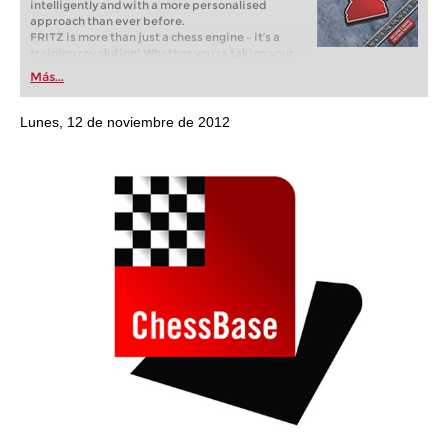
intelligently and with a more personalised
approach than ever before.
FRITZ is more than just a chess engine – it’s a
training revolution! Whether you’re taking your
first steps into the world of club chess, or already
Más...
playing at a tournament level: with FRITZ, you can
train more efficiently, intelligently and with a
more personalised approach than ever before.
Lunes, 12 de noviembre de 2012