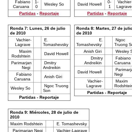
Fabiano
1-
0-
Vachier
Wesley So
David Howell
Caruana
0
1
Lagrav
Partidas
-
Reportaje
Partidas
-
Reportaje
Ronda 7: Lunes, 26 de julio
Ronda 8: Martes, 27 de juli
de 2010
de 2010
Vachier-
E.
E.
Ngoc
Lagrave
Tomashevsky
Tomashevsky
Truong S
Maxim
Anish Giri
Wesley 
David Howell
Rodshtein
Dmitry
Fabiano
Parimarjan
Dmitry
Andreikin
Caruana
Negi
Andreikin
Parimarj
David Howell
Fabiano
Negi
Anish Giri
Caruana
Vachier-
Maxim
Ngoc Truong
Lagrave
Rodshte
Wesley So
Son
Partidas - Reportaje
Partidas - Reportaje
Ronda 9: Miércoles, 28 de julio de
2010
Maxim Rodshtein
E. Tomashevsky
Parimarjan Negi
Vachier-Lagrave