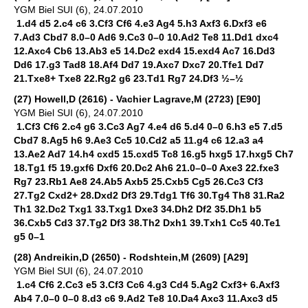
YGM Biel SUI (6), 24.07.2010
1.d4 d5 2.c4 c6 3.Cf3 Cf6 4.e3 Ag4 5.h3 Axf3 6.Dxf3 e6
7.Ad3 Cbd7 8.0–0 Ad6 9.Cc3 0–0 10.Ad2 Te8 11.Dd1 dxc4
12.Axc4 Cb6 13.Ab3 e5 14.Dc2 exd4 15.exd4 Ac7 16.Dd3
Dd6 17.g3 Tad8 18.Af4 Dd7 19.Axc7 Dxc7 20.Tfe1 Dd7
21.Txe8+ Txe8 22.Rg2 g6 23.Td1 Rg7 24.Df3 ½–½
(27) Howell,D (2616) - Vachier Lagrave,M (2723) [E90]
YGM Biel SUI (6), 24.07.2010
1.Cf3 Cf6 2.c4 g6 3.Cc3 Ag7 4.e4 d6 5.d4 0–0 6.h3 e5 7.d5
Cbd7 8.Ag5 h6 9.Ae3 Cc5 10.Cd2 a5 11.g4 c6 12.a3 a4
13.Ae2 Ad7 14.h4 cxd5 15.cxd5 Tc8 16.g5 hxg5 17.hxg5 Ch7
18.Tg1 f5 19.gxf6 Dxf6 20.Dc2 Ah6 21.0–0–0 Axe3 22.fxe3
Rg7 23.Rb1 Ae8 24.Ab5 Axb5 25.Cxb5 Cg5 26.Cc3 Cf3
27.Tg2 Cxd2+ 28.Dxd2 Df3 29.Tdg1 Tf6 30.Tg4 Th8 31.Ra2
Th1 32.Dc2 Txg1 33.Txg1 Dxe3 34.Dh2 Df2 35.Dh1 b5
36.Cxb5 Cd3 37.Tg2 Df3 38.Th2 Dxh1 39.Txh1 Cc5 40.Te1
g5 0–1
(28) Andreikin,D (2650) - Rodshtein,M (2609) [A29]
YGM Biel SUI (6), 24.07.2010
1.c4 Cf6 2.Cc3 e5 3.Cf3 Cc6 4.g3 Cd4 5.Ag2 Cxf3+ 6.Axf3
Ab4 7.0–0 0–0 8.d3 c6 9.Ad2 Te8 10.Da4 Axc3 11.Axc3 d5