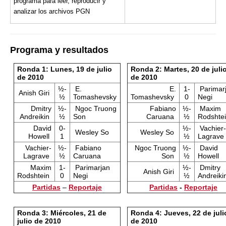
programa para leer, reproducir y
analizar los archivos PGN
Programa y resultados
Ronda 1: Lunes, 19 de julio
Ronda 2: Martes, 20 de juli
de 2010
de 2010
½-
E.
E.
1-
Parimar
Anish Giri
½
Tomashevsky
Tomashevsky
0
Negi
Dmitry
½-
Ngoc Truong
Fabiano
½-
Maxim
Andreikin
½
Son
Caruana
½
Rodshte
David
0-
½-
Vachier-
Wesley So
Wesley So
Howell
1
½
Lagrave
Vachier-
½-
Fabiano
Ngoc Truong
½-
David
Lagrave
½
Caruana
Son
½
Howell
Maxim
1-
Parimarjan
½-
Dmitry
Anish Giri
Rodshtein
0
Negi
½
Andreiki
Partidas
–
Reportaje
Partidas
-
Reportaje
Ronda 3: Miércoles, 21 de
Ronda 4: Jueves, 22 de juli
julio de 2010
de 2010