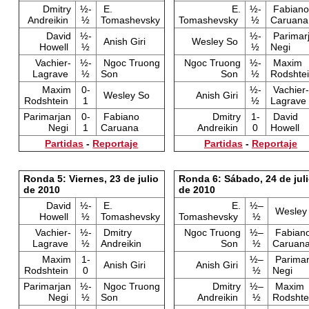
Dmitry
½-
E.
E.
½-
Fabiano
Andreikin
½
Tomashevsky
Tomashevsky
½
Caruana
David
½-
½-
Parimar
Anish Giri
Wesley So
Howell
½
½
Negi
Vachier-
½-
Ngoc Truong
Ngoc Truong
½-
Maxim
Lagrave
½
Son
Son
½
Rodshte
Maxim
0-
½-
Vachier-
Wesley So
Anish Giri
Rodshtein
1
½
Lagrave
Parimarjan
0-
Fabiano
Dmitry
1-
David
Negi
1
Caruana
Andreikin
0
Howell
Partidas
-
Reportaje
Partidas
-
Reportaje
Ronda 5: Viernes, 23 de julio
Ronda 6: Sábado, 24 de jul
de 2010
de 2010
David
½-
E.
E.
½–
Wesley
Howell
½
Tomashevsky
Tomashevsky
½
Vachier-
½-
Dmitry
Ngoc Truong
½–
Fabian
Lagrave
½
Andreikin
Son
½
Caruan
Maxim
1-
½–
Parimar
Anish Giri
Anish Giri
Rodshtein
0
½
Negi
Parimarjan
½-
Ngoc Truong
Dmitry
½–
Maxim
Negi
½
Son
Andreikin
½
Rodshte