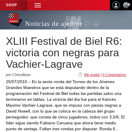
SHOP
TOGGLE
NAVIGATION
Noticias de ajedrez
XLIII Festival de Biel R6:
victoria con negras para
Vachier-Lagrave
por ChessBase
Me gusta!
|
0 Comentarios
25/07/2010 – En la sexta ronda del Torneo de los Jóvenes
Grandes Maestros que se está disputando dentro de la
programación del Festival de Biel todas las partidas salvo una
terminaron en tablas. La victoria del día fue para el francés
Maxime Vachier-Lagrave, que se impuso con piezas negras a
David Howell, con lo que se coloca en la cabeza del grupo
perseguidor, que consta de cinco jugadores, todos con 3,5/6. El
líder sigue siendo Fabiano Caruana que ahora tiene medio
punto de ventaja. Faltan tres rondas por disputar. Ronda 6...