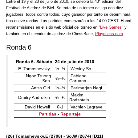
Entre el 19 y el 28 de julio de 2010, se celebra la 43ª edición del
Festival de Ajedrez de Biel. Se trata de un torneo de liga con diez
jugadores, todos contra todos, cuyo ganador por tanto se determinará
tras nueve rondas. Las partidas comenzarán a las 14:00 CEST. Habrá
retransmisiones en el sitio web oficial del torneo en "
Live Games
" y
también en el servidor de ajedrez de ChessBase,
Playchess.com
.
Ronda 6
Ronda 6: Sábado, 24 de julio de 2010
E. Tomashevsky
½–½
Wesley So
Ngoc Truong
Fabiano
½–½
Son
Caruana
Anish Giri
½–½
Parimarjan Negi
Maxim
Dmitry Andreikin
½–½
Rodshtein
David Howell
0-1
Vachier-Lagrave
Partidas
-
Reportaje
(26) Tomashevsky,E (2708) - So,W (2674) [D11]