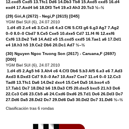
12.cxd5 Cxd5 13.Tfc1 Dd6 14.Db3 Tb8 15.Axd5 cxd5 16.d4
exd4 17.Axd4 b6 18.Df3 Te4 19.e3 Ah3 20.Tc3 ½–½
(29) Giri,A (2672) - Negi,P (2615) [D45]
YGM Biel SUI (6), 24.07.2010
1.d4 d5 2.c4 e6 3.Cc3 c6 4.e3 Cf6 5.Cf3 g6 6.g3 Ag7 7.Ag2
0–0 8.0–0 Cbd7 9.Ce5 Cxe5 10.dxe5 Cd7 11.f4 f6 12.exf6
Cxf6 13.De2 Te8 14.Ad2 e5 15.cxd5 cxd5 16.Tae1 a6 17.Dd1
e4 18.h3 h5 19.Ce2 Db6 20.Dc1 Ad7 ½–½
(30) Nguyen Ngoc Truong Son (2617) - Caruana,F (2697)
[D00]
YGM Biel SUI (6), 24.07.2010
1.d4 d5 2.Ag5 h6 3.Ah4 c6 4.Cf3 Db6 5.b3 Af5 6.e3 e6 7.Ad3
Axd3 8.Dxd3 Cd7 9.0–0 Ae7 10.Axe7 Cxe7 11.c4 0–0 12.Cc3
Tad8 13.Tfc1 Da6 14.De2 dxc4 15.Ce4 Da5 16.bxc4 c5
17.Tab1 Dc7 18.Db2 b6 19.Da3 Cf5 20.dxc5 bxc5 21.h3 Dc6
22.Cc3 Cd6 23.Cb5 a6 24.Cxd6 Dxd6 25.Td1 Dc6 26.Dd3 Dc7
27.Dd6 Da5 28.Dd2 Dc7 29.Dd6 Da5 30.Dd2 Dc7 31.Dd6 ½–½
Clasificación tras 6 rondas