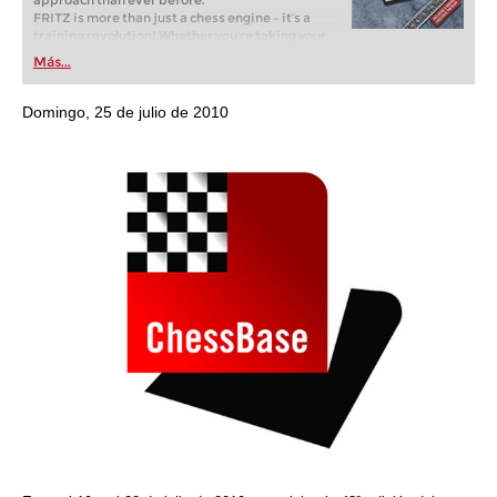
approach than ever before.
FRITZ is more than just a chess engine – it’s a
training revolution! Whether you’re taking your
first steps into the world of club chess, or already
Más...
playing at a tournament level: with FRITZ, you can
train more efficiently, intelligently and with a
more personalised approach than ever before.
Domingo, 25 de julio de 2010