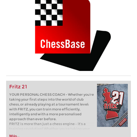
Fritz 21
YOUR PERSONAL CHESS COACH - Whether you’re
taking your first steps into the world of club
chess, or already playing at a tournament level:
with FRITZ, you can train more efficiently,
intelligently and with a more personalised
approach than ever before.
FRITZ is more than just a chess engine – it’s a
training revolution! Whether you’re taking your
first steps into the world of club chess, or already
Más...