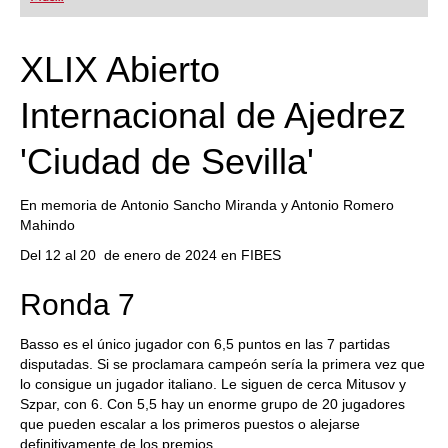
playing at a tournament level: with FRITZ, you can
train more efficiently, intelligently and with a
more personalised approach than ever before.
XLIX Abierto
Internacional de Ajedrez
'Ciudad de Sevilla'
En memoria de Antonio Sancho Miranda y Antonio Romero
Mahindo
Del 12 al 20 de enero de 2024 en FIBES
Ronda 7
Basso es el único jugador con 6,5 puntos en las 7 partidas
disputadas. Si se proclamara campeón sería la primera vez que
lo consigue un jugador italiano. Le siguen de cerca Mitusov y
Szpar, con 6. Con 5,5 hay un enorme grupo de 20 jugadores
que pueden escalar a los primeros puestos o alejarse
definitivamente de los premios.