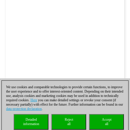
We use cookies and comparable technologies to provide certain functions, to improve
the user experience and to offer interest-oriented content. Depending on their intended
use, analysis cookies and marketing cookies may be used in addition to technically
required cookies.
Here
you can make detailed settings or revoke your consent (if
necessary partially) with effect for the future. Further information can be found in our
data protection declaration
.
Detailed
Reject
Accept
information
all
all