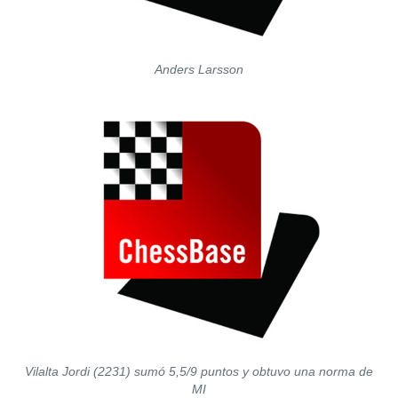
Anders Larsson
Vilalta Jordi (2231) sumó 5,5/9 puntos y obtuvo una norma de
MI