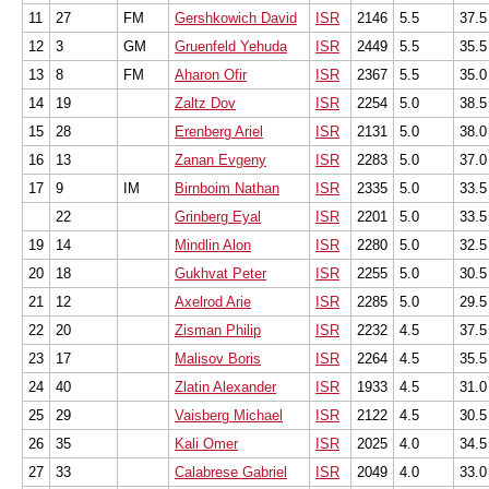
11
27
FM
Gershkowich David
ISR
2146
5.5
37.5
12
3
GM
Gruenfeld Yehuda
ISR
2449
5.5
35.5
13
8
FM
Aharon Ofir
ISR
2367
5.5
35.0
14
19
Zaltz Dov
ISR
2254
5.0
38.5
15
28
Erenberg Ariel
ISR
2131
5.0
38.0
16
13
Zanan Evgeny
ISR
2283
5.0
37.0
17
9
IM
Birnboim Nathan
ISR
2335
5.0
33.5
22
Grinberg Eyal
ISR
2201
5.0
33.5
19
14
Mindlin Alon
ISR
2280
5.0
32.5
20
18
Gukhvat Peter
ISR
2255
5.0
30.5
21
12
Axelrod Arie
ISR
2285
5.0
29.5
22
20
Zisman Philip
ISR
2232
4.5
37.5
23
17
Malisov Boris
ISR
2264
4.5
35.5
24
40
Zlatin Alexander
ISR
1933
4.5
31.0
25
29
Vaisberg Michael
ISR
2122
4.5
30.5
26
35
Kali Omer
ISR
2025
4.0
34.5
27
33
Calabrese Gabriel
ISR
2049
4.0
33.0