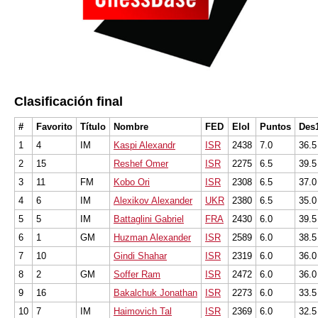
Clasificación final
#
Favorito
Título
Nombre
FED
EloI
Puntos
Des
1
4
IM
Kaspi Alexandr
ISR
2438
7.0
36.5
2
15
Reshef Omer
ISR
2275
6.5
39.5
3
11
FM
Kobo Ori
ISR
2308
6.5
37.0
4
6
IM
Alexikov Alexander
UKR
2380
6.5
35.0
5
5
IM
Battaglini Gabriel
FRA
2430
6.0
39.5
6
1
GM
Huzman Alexander
ISR
2589
6.0
38.5
7
10
Gindi Shahar
ISR
2319
6.0
36.0
8
2
GM
Soffer Ram
ISR
2472
6.0
36.0
9
16
Bakalchuk Jonathan
ISR
2273
6.0
33.5
10
7
IM
Haimovich Tal
ISR
2369
6.0
32.5