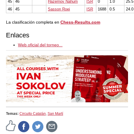
45
46
Hazernov Nahum
ISR
0
1.0
25.5
46
45
Sasson Roei
ISR
1688
0.5
24.0
La clasificación completa en
Chess-Results.com
Enlaces
Web oficial del torneo...
Temas:
Circuito Catalán
,
San Martí