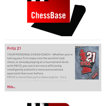
Fritz 21
YOUR PERSONAL CHESS COACH - Whether you’re
taking your first steps into the world of club
chess, or already playing at a tournament level:
with FRITZ, you can train more efficiently,
intelligently and with a more personalised
approach than ever before.
FRITZ is more than just a chess engine – it’s a
training revolution! Whether you’re taking your
first steps into the world of club chess, or already
Más...
playing at a tournament level: with FRITZ, you can
train more efficiently, intelligently and with a
more personalised approach than ever before.