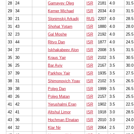
28
24
Gamayev Oleg
ISR
2181
4.0
31.5
29
34
Kerner Michael
ISR
2034
4.0
31.5
30
21
Slonimskij Arkadij
RUS
2207
4.0
28.5
31
43
Shohat Yotam
ISR
1880
4.0
28.0
32
23
Gal Moshe
ISR
2192
4.0
25.5
33
44
Ritvo Dan
ISR
1877
4.0
24.5
34
37
Iskhakabeev Alon
ISR
2008
3.5
31.5
35
30
Kraus Yair
ISR
2102
3.5
30.5
36
25
Bar Aviv
ISR
2167
3.5
30.0
37
39
Parkhov Yair
ISR
1935
3.5
27.5
38
31
Shimonovich Yoav
ISR
2102
3.5
26.5
39
38
Poleg Dan
ISR
1999
3.5
26.5
40
26
Poleg Matan
ISR
2157
3.5
25.5
41
42
Yerushalmi Eran
ISR
1902
3.5
22.5
42
41
Altshul Limor
ISR
1918
3.0
28.5
43
36
Hochman Elnatan
ISR
2010
3.0
24.0
44
32
Klar Nir
ISR
2064
2.5
27.0