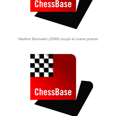
Vladimir Burmakin (2590) ocupó el cuarto puesto