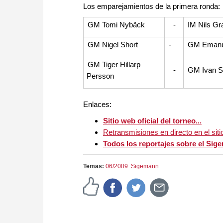
Los emparejamientos de la primera ronda:
GM Tomi Nybäck
-
IM Nils Gr
GM Nigel Short
-
GM Emanu
GM Tiger Hillarp
-
GM Ivan S
Persson
Enlaces:
Sitio web oficial del torneo...
Retransmisiones en directo en el sitio
Todos los reportajes sobre el Sig
Temas:
06/2009: Sigemann