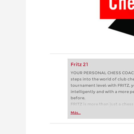
Fritz 21
YOUR PERSONAL CHESS COACH - 
steps into the world of club che
tournament level: with FRITZ, y
intelligently and with a more 
before.
FRITZ is more than just a chess 
Whether you’re taking your firs
Más...
or already playing at a tournam
more efficiently, intelligently
approach than ever before.