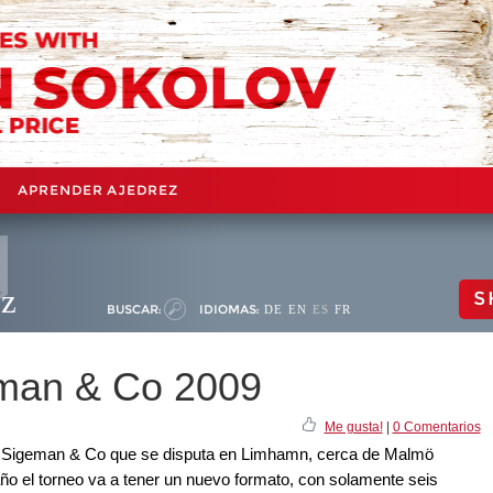
APRENDER AJEDREZ
ez
S
BUSCAR:
IDIOMAS:
DE
EN
ES
FR
eman & Co 2009
Me gusta!
|
0 Comentarios
o Sigeman & Co que se disputa en Limhamn, cerca de Malmö
 año el torneo va a tener un nuevo formato, con solamente seis