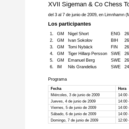
XVII Sigeman & Co Chess T
del 3 al 7 de junio de 2009, en Limnhamn 
Los participantes
1.
GM
Nigel Short
ENG
2
2.
GM
Ivan Sokolov
BIH
2
3.
GM
Tomi Nybäck
FIN
2
4.
GM
Tiger Hillarp Persson
SWE
2
5.
GM
Emanuel Berg
SWE
2
6.
IM
Nils Grandelius
SWE
2
Programa
Fecha
Hora
Miércoles, 3 de junio de 2009
14:00
Jueves, 4 de junio de 2009
14:00
Viernes, 5 de junio de 2009
14:00
Sábado, 6 de junio de 2009
14:00
Domingo, 7 de junio de 2009
12:00