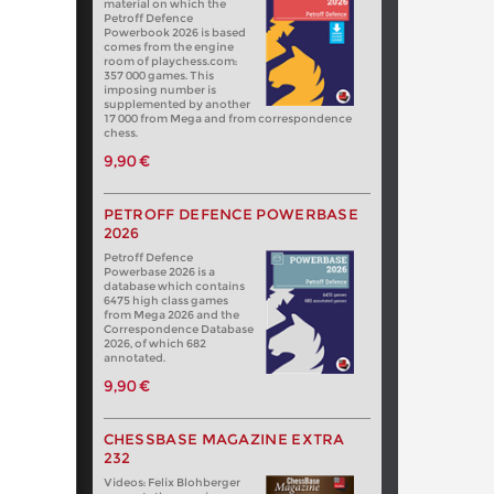
material on which the
Petroff Defence
Powerbook 2026 is based
comes from the engine
room of playchess.com:
357 000 games. This
imposing number is
supplemented by another
17 000 from Mega and from correspondence
chess.
9,90 €
PETROFF DEFENCE POWERBASE
2026
Petroff Defence
Powerbase 2026 is a
database which contains
6475 high class games
from Mega 2026 and the
Correspondence Database
2026, of which 682
annotated.
9,90 €
CHESSBASE MAGAZINE EXTRA
232
Videos: Felix Blohberger