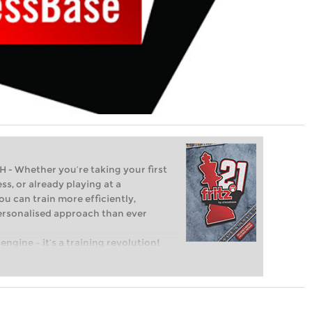
Whether you’re taking your first
ss, or already playing at a
ou can train more efficiently,
personalised approach than ever
engine – it’s a training revolution!
t steps into the world of club chess,
ent level: with FRITZ, you can train
 and with a more personalised