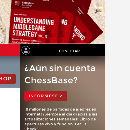
CONECTAR
¿Aún sin cuenta
ChessBase?
HOP
INFÓRMESE >
¡8 millones de partidas de ajedrez en
Internet! ¡Siempre al día gracias a las
actualizaciones semanales! Libro de
aperturas vivo y función “Let´s
Check”.