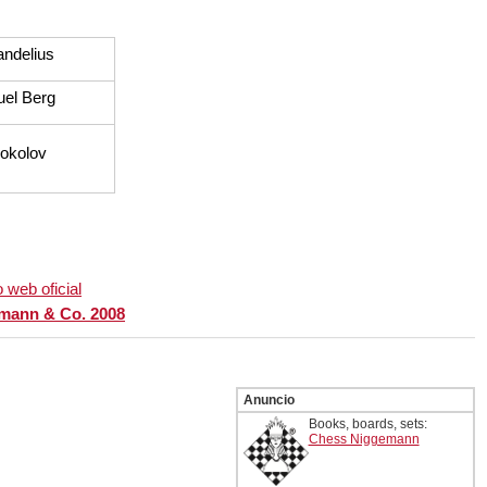
andelius
el Berg
okolov
 web oficial
emann & Co. 2008
Anuncio
Books, boards, sets:
Chess Niggemann