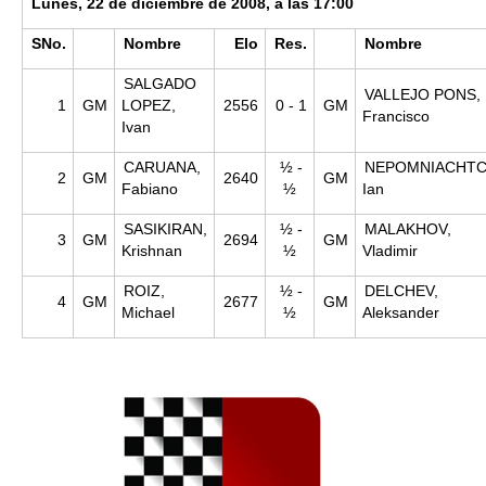
Lunes, 22 de diciembre de 2008, a las 17:00
SNo.
Nombre
Elo
Res.
Nombre
SALGADO
VALLEJO PONS,
1
GM
LOPEZ,
2556
0 - 1
GM
Francisco
Ivan
CARUANA,
½ -
NEPOMNIACHTC
2
GM
2640
GM
Fabiano
½
Ian
SASIKIRAN,
½ -
MALAKHOV,
3
GM
2694
GM
Krishnan
½
Vladimir
ROIZ,
½ -
DELCHEV,
4
GM
2677
GM
Michael
½
Aleksander