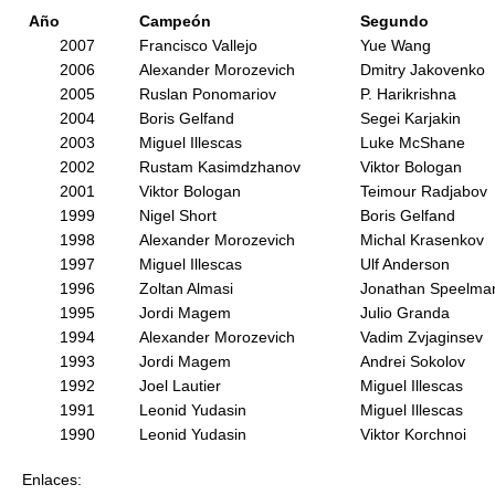
Año
Campeón
Segundo
2007
Francisco Vallejo
Yue Wang
2006
Alexander Morozevich
Dmitry Jakovenko
2005
Ruslan Ponomariov
P. Harikrishna
2004
Boris Gelfand
Segei Karjakin
2003
Miguel Illescas
Luke McShane
2002
Rustam Kasimdzhanov
Viktor Bologan
2001
Viktor Bologan
Teimour Radjabov
1999
Nigel Short
Boris Gelfand
1998
Alexander Morozevich
Michal Krasenkov
1997
Miguel Illescas
Ulf Anderson
1996
Zoltan Almasi
Jonathan Speelma
1995
Jordi Magem
Julio Granda
1994
Alexander Morozevich
Vadim Zvjaginsev
1993
Jordi Magem
Andrei Sokolov
1992
Joel Lautier
Miguel Illescas
1991
Leonid Yudasin
Miguel Illescas
1990
Leonid Yudasin
Viktor Korchnoi
Enlaces: