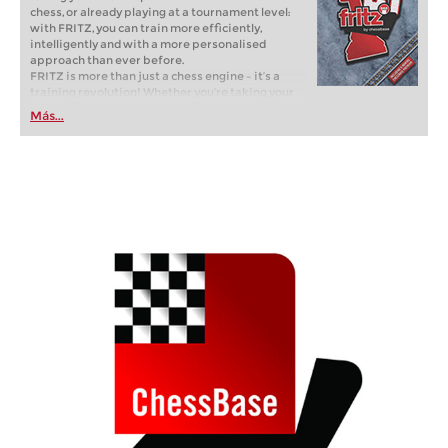
chess, or already playing at a tournament level:
with FRITZ, you can train more efficiently,
intelligently and with a more personalised
approach than ever before.
FRITZ is more than just a chess engine – it’s a
training revolution! Whether you’re taking your
first steps into the world of club chess, or already
Más...
playing at a tournament level: with FRITZ, you can
train more efficiently, intelligently and with a
more personalised approach than ever before.