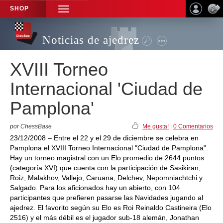
SHOP
TOGGLE
NAVIGATION
Noticias de ajedrez
XVIII Torneo
Internacional 'Ciudad de
Pamplona'
por ChessBase
Me gusta!
|
0 Comentarios
23/12/2008 – Entre el 22 y el 29 de diciembre se celebra en
Pamplona el XVIII Torneo Internacional "Ciudad de Pamplona".
Hay un torneo magistral con un Elo promedio de 2644 puntos
(categoría XVI) que cuenta con la participación de Sasikiran,
Roiz, Malakhov, Vallejo, Caruana, Delchev, Nepomniachtchi y
Salgado. Para los aficionados hay un abierto, con 104
participantes que prefieren pasarse las Navidades jugando al
ajedrez. El favorito según su Elo es Roi Reinaldo Castineira (Elo
2516) y el más débil es el jugador sub-18 alemán, Jonathan