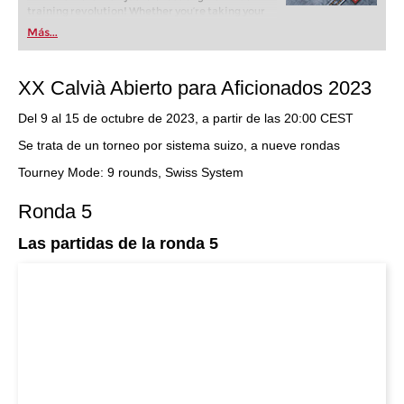
training revolution! Whether you’re taking your
first steps into the world of club chess, or already
Más...
playing at a tournament level: with FRITZ, you can
train more efficiently, intelligently and with a
more personalised approach than ever before.
XX Calvià Abierto para Aficionados 2023
Del 9 al 15 de octubre de 2023, a partir de las 20:00 CEST
Se trata de un torneo por sistema suizo, a nueve rondas
Tourney Mode: 9 rounds, Swiss System
Ronda 5
Las partidas de la ronda 5