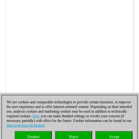
We use cookies and comparable technologies to provide certain functions, to improve
the user experience and to offer interest-oriented content. Depending on their intended
use, analysis cookies and marketing cookies may be used in addition to technically
required cookies.
Here
you can make detailed settings or revoke your consent (if
necessary partially) with effect for the future. Further information can be found in our
data protection declaration
.
Detailed
Reject
Accept