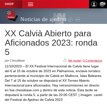
SHOP
TOGGLE
NAVIGATION
Noticias de ajedrez
XX Calvià Abierto para
Aficionados 2023: ronda
5
por ChessBase
Me gusta!
|
0 Comentarios
11/10/2023 – El XX Festival Internacional de Calvià tiene lugar
del 6 al 15 de octubre de 2023 en Palmanova, enclave turístico
perteneciente al municipio de Calvià en Mallorca, Islas Baleares.
Del 7 al 15 de octubre se disputará el XX Torneo Abierto
Internacional para aficionados. Hay retransmisiones en directo
en live.chessbase.com y dentro de esta noticia. Esta tarde se
disputará la ronda 5, a partir de las 20:00 CEST. | Imagen: cartel
del Festival de Ajedrez de Calvià 2023