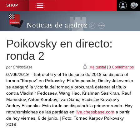
SHOP
TOGGLE
NAVIGATION
Noticias de ajedrez
Poikovsky en directo:
ronda 2
por ChessBase
Me gusta!
|
0 Comentarios
07/06/2019 – Entre el 6 y el 15 de junio de 2019 se disputa el
torneo "Karpov" en Poikovsky. El año pasado, Dmitry Jakovenko
se aseguró la victoria del torneo y procurará defener el título
contra Vladimir Fedoseev, Wang Hao, Krishnan Sasikiran, Rauf
Mamedov, Anton Korobov, Ivan Saric, Vladislav Kovalev y
Andrey Esipenko. Esta tarde se disputará la primera ronda. Hay
retransmisiones de las partidas en
live.chessbase.com
a partir
de hoy viernes, 6 de junio. | Foto: Torneo Karpov Poikovsky
2019