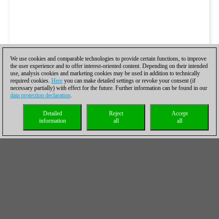
We use cookies and comparable technologies to provide certain functions, to improve
the user experience and to offer interest-oriented content. Depending on their intended
use, analysis cookies and marketing cookies may be used in addition to technically
required cookies.
Here
you can make detailed settings or revoke your consent (if
necessary partially) with effect for the future. Further information can be found in our
data protection declaration
.
Detailed
Reject
Accept
information
all
all