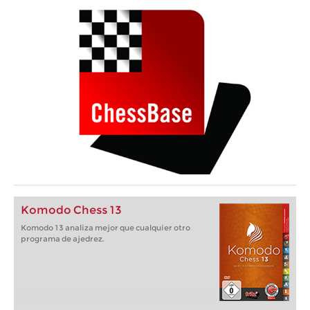
Komodo Chess 13
Komodo 13 analiza mejor que cualquier otro
programa de ajedrez.