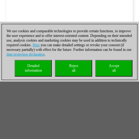
We use cookies and comparable technologies to provide certain functions, to improve
the user experience and to offer interest-oriented content. Depending on their intended
use, analysis cookies and marketing cookies may be used in addition to technically
required cookies.
Here
you can make detailed settings or revoke your consent (if
necessary partially) with effect for the future. Further information can be found in our
data protection declaration
.
Detailed
Reject
Accept
information
all
all