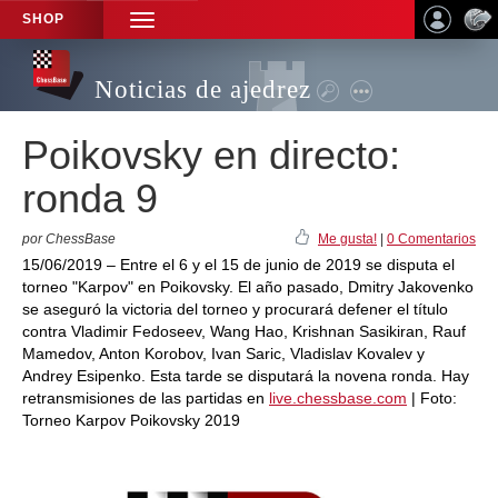
SHOP
TOGGLE
NAVIGATION
Noticias de ajedrez
Poikovsky en directo:
ronda 9
por ChessBase
Me gusta!
|
0 Comentarios
15/06/2019 – Entre el 6 y el 15 de junio de 2019 se disputa el
torneo "Karpov" en Poikovsky. El año pasado, Dmitry Jakovenko
se aseguró la victoria del torneo y procurará defener el título
contra Vladimir Fedoseev, Wang Hao, Krishnan Sasikiran, Rauf
Mamedov, Anton Korobov, Ivan Saric, Vladislav Kovalev y
Andrey Esipenko. Esta tarde se disputará la novena ronda. Hay
retransmisiones de las partidas en
live.chessbase.com
| Foto:
Torneo Karpov Poikovsky 2019