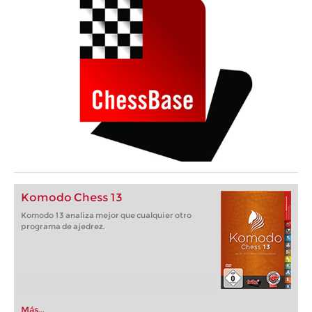
Komodo Chess 13
Komodo 13 analiza mejor que cualquier otro
programa de ajedrez.
Más...